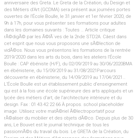
anniversaire des Greta. Le Greta de la Création, du Design et
des Métiers d'Art (GCDMA) sera présent aux journées portes
ouvertes de l'École Boulle, le 31 janvier et 1er février 2020, de
9h à 17h, pour vous présenter ses formations pour adultes
dans les domaines suivants : Toutes … Article critique
rÃ©digÃ© par les Ã©lÃ¨ves de la 2nde STD2A. Câest dans
cet esprit que nous vous proposons une sÃ©lection de
vidÃ©os. Nous vous présentons les formations de la rentrée
2019/2020 dans les arts du bois, dans les ateliers l'École
Boulle : CAP ébéniste (H/F), du 02/09/2019 au 30/06/2020BMA
en ébénisterie, du 15/09/2019 au 31/08/2021Parcours
découverte en ébénisterie, du 14/09/2019 au 17/04/2021…
L'École Boulle est un établissement public d'enseignement
qui est à la fois une école supérieure des arts appliqués et un
lycée des métiers d'art, de l'architecture intérieure et du
design. Fax : 01 43 42 22 66 À propos. school placeholder
image. Utilisez votre matÃ©riel Ã©lectroportatif pour
rÃ©aliser du mobilier et des objets dÃ©co. Depuis plus de 30
ans, Le Bouvet est le journal technique de tous les
passionnÃ©s du travail du bois. Le GRETA de la Création, du