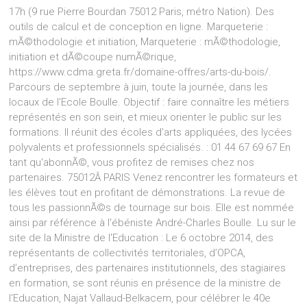
17h (9 rue Pierre Bourdan 75012 Paris, métro Nation). Des
outils de calcul et de conception en ligne. Marqueterie :
mÃ©thodologie et initiation, Marqueterie : mÃ©thodologie,
initiation et dÃ©coupe numÃ©rique,
https://www.cdma.greta.fr/domaine-offres/arts-du-bois/.
Parcours de septembre à juin, toute la journée, dans les
locaux de l’Ecole Boulle. Objectif : faire connaître les métiers
représentés en son sein, et mieux orienter le public sur les
formations. Il réunit des écoles d’arts appliquées, des lycées
polyvalents et professionnels spécialisés. : 01 44 67 69 67 En
tant qu'abonnÃ©, vous profitez de remises chez nos
partenaires. 75012Â PARIS Venez rencontrer les formateurs et
les élèves tout en profitant de démonstrations. La revue de
tous les passionnÃ©s de tournage sur bois. Elle est nommée
ainsi par référence à l'ébéniste André-Charles Boulle. Lu sur le
site de la Ministre de l'Education : Le 6 octobre 2014, des
représentants de collectivités territoriales, d’OPCA,
d’entreprises, des partenaires institutionnels, des stagiaires
en formation, se sont réunis en présence de la ministre de
l'Education, Najat Vallaud-Belkacem, pour célébrer le 40e