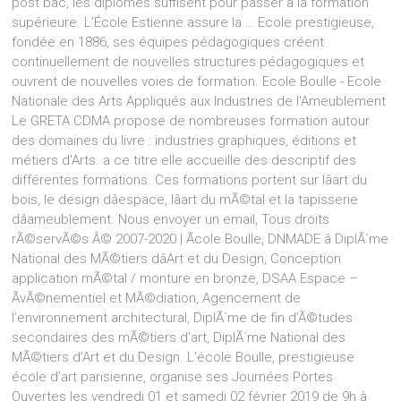
post bac, les diplômes suffisent pour passer à la formation
supérieure. L'École Estienne assure la … Ecole prestigieuse,
fondée en 1886, ses équipes pédagogiques créent
continuellement de nouvelles structures pédagogiques et
ouvrent de nouvelles voies de formation. Ecole Boulle - Ecole
Nationale des Arts Appliqués aux Industries de l'Ameublement
Le GRETA CDMA propose de nombreuses formation autour
des domaines du livre : industries graphiques, éditions et
métiers d'Arts. a ce titre elle accueille des descriptif des
différentes formations. Ces formations portent sur lâart du
bois, le design dâespace, lâart du mÃ©tal et la tapisserie
dâameublement. Nous envoyer un email, Tous droits
rÃ©servÃ©s Â© 2007-2020 | Ãcole Boulle, DNMADE â DiplÃ´me
National des MÃ©tiers dâArt et du Design, Conception
application mÃ©tal / monture en bronze, DSAA Espace –
ÃvÃ©nementiel et MÃ©diation, Agencement de
l’environnement architectural, DiplÃ´me de fin d’Ã©tudes
secondaires des mÃ©tiers d’art, DiplÃ´me National des
MÃ©tiers d’Art et du Design. L'école Boulle, prestigieuse
école d’art parisienne, organise ses Journées Portes
Ouvertes les vendredi 01 et samedi 02 février 2019 de 9h à