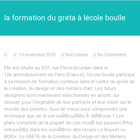
la formation du greta à lécole boulle
13 novembre 2020
Non classé
No Comments
Elle est située au 9-21, rue Pierre-Bourdan dans le
12e arrondissement de Paris (France). l'école boulle participe
à sa mission de formation continue dans le cadre du greta de
la création, du design et des métiers d'art. Les futurs
designers sont maintenant sélectionnés en amont, sur
dossier, pour l'originalité de leur parti-pris et leur vision sur le
monde des lunettes. Quoi de mieux pour comprendre une
technique que de la voir exÃ©cutÃ©e Ã lâÃ©cran ? Les
plans complets de la plupart de ces modÃ¨les peuvent Ãªtre
retrouvÃ©s dans les numÃ©ros des revues Le Bouvet ou
BOIS+. Le GRETA de la Création, du Design et des Métiers