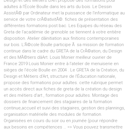
Design et des Métiers d’Art propose des formations pour
adultes à l’École Boulle dans les arts du bois. Le Dessin
AssistÃ© par Ordinateur met la puissance de l'informatique au
service de votre crÃ©ativitÃ©. fiches de présentation des
différentes formations post bac. Les Equipes du réseau des
Greta de l'académie de grenoble se tiennent à votre entière
disposition. Atelier dâinitiation aux finitions contemporaines
sur bois. L’Ã©cole Boulle participe Ã sa mission de formation
continue dans le cadre du GRETA de la CrÃ©ation, du Design
et des MÃ©tiers dâArt. Louis Monier meilleur ouvrier de
France 2019 Louis Monier entre à l'atelier de menuiserie en
sièges de l'école Boulle en 2004 . Le GRETA de la Création, du
Design et Métiers d’Art, structure de l’Éducation nationale,
propose des formations pour adultes. cette rubrique permet
un accès direct aux fiches de greta de la création du design
et des métiers d'art , formation pour adultes. Montage des
dossiers de financement des stagiaires de la formation
continue,accueil et suivi des stagiaires, gestion des plannings,
organisation matérielle des modules de formation.
Organisées en cours du soir ou en journée (pour répondre
aux besoins en compétences … => Vous pouvez transmettre