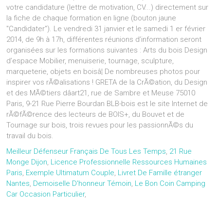
votre candidature (lettre de motivation, CV...) directement sur
la fiche de chaque formation en ligne (bouton jaune
"Candidater"). Le vendredi 31 janvier et le samedi 1 er février
2014, de 9h à 17h, différentes réunions d’information seront
organisées sur les formations suivantes : Arts du bois Design
d’espace Mobilier, menuiserie, tournage, sculpture,
marqueterie, objets en boisâ¦ De nombreuses photos pour
inspirer vos rÃ©alisations ! GRETA de la CrÃ©ation, du Design
et des MÃ©tiers dâart21, rue de Sambre et Meuse 75010
Paris, 9-21 Rue Pierre Bourdan BLB-bois est le site Internet de
rÃ©fÃ©rence des lecteurs de BOIS+, du Bouvet et de
Tournage sur bois, trois revues pour les passionnÃ©s du
travail du bois.
Meilleur Défenseur Français De Tous Les Temps
,
21 Rue
Monge Dijon
,
Licence Professionnelle Ressources Humaines
Paris
,
Exemple Ultimatum Couple
,
Livret De Famille étranger
Nantes
,
Demoiselle D'honneur Témoin
,
Le Bon Coin Camping
Car Occasion Particulier
,