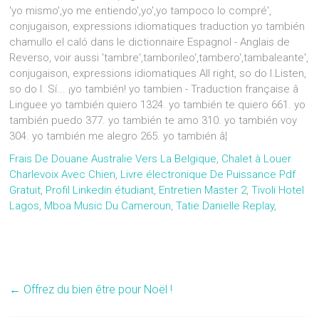
'yo mismo',yo me entiendo',yo',yo tampoco lo compré',
conjugaison, expressions idiomatiques traduction yo también
chamullo el caló dans le dictionnaire Espagnol - Anglais de
Reverso, voir aussi 'tambre',tamborileo',tambero',tambaleante',
conjugaison, expressions idiomatiques All right, so do I.Listen,
so do I. Sí... ¡yo también! yo tambien - Traduction française â
Linguee yo también quiero 1324. yo también te quiero 661. yo
también puedo 377. yo también te amo 310. yo también voy
304. yo también me alegro 265. yo también â¦
Frais De Douane Australie Vers La Belgique
,
Chalet à Louer
Charlevoix Avec Chien
,
Livre électronique De Puissance Pdf
Gratuit
,
Profil Linkedin étudiant
,
Entretien Master 2
,
Tivoli Hotel
Lagos
,
Mboa Music Du Cameroun
,
Tatie Danielle Replay
,
←
Offrez du bien être pour Noël !