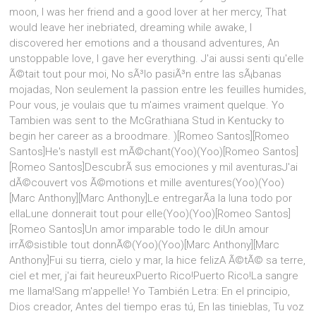
moon, I was her friend and a good lover at her mercy, That
would leave her inebriated, dreaming while awake, I
discovered her emotions and a thousand adventures, An
unstoppable love, I gave her everything. J'ai aussi senti qu'elle
Ã©tait tout pour moi, No sÃ³lo pasiÃ³n entre las sÃ¡banas
mojadas, Non seulement la passion entre les feuilles humides,
Pour vous, je voulais que tu m'aimes vraiment quelque. Yo
Tambien was sent to the McGrathiana Stud in Kentucky to
begin her career as a broodmare. )[Romeo Santos][Romeo
Santos]He's nastyIl est mÃ©chant(Yoo)(Yoo)[Romeo Santos]
[Romeo Santos]DescubrÃ­ sus emociones y mil aventurasJ'ai
dÃ©couvert vos Ã©motions et mille aventures(Yoo)(Yoo)
[Marc Anthony][Marc Anthony]Le entregarÃ­a la luna todo por
ellaLune donnerait tout pour elle(Yoo)(Yoo)[Romeo Santos]
[Romeo Santos]Un amor imparable todo le diUn amour
irrÃ©sistible tout donnÃ©(Yoo)(Yoo)[Marc Anthony][Marc
Anthony]Fui su tierra, cielo y mar, la hice felizA Ã©tÃ© sa terre,
ciel et mer, j'ai fait heureuxPuerto Rico!Puerto Rico!La sangre
me llama!Sang m'appelle! Yo También Letra: En el principio,
Dios creador, Antes del tiempo eras tú, En las tinieblas, Tu voz