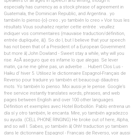
speakers of all ages in speech and writing, though it
especially has currency as a stock phrase of agreement in
Guatemala, the Dominican Republic, and Argentina.. yo
también lo pienso {o} creo ; yo también lo creo » Voir tous les
résultats Vous souhaitez rejeter cette entrée : veuillez
indiquer vos commentaires (mauvaise traduction/définition,
entrée dupliquée, â¦). So do I, but I believe that your speech
has not been that of a President of a European Government
but more â¦ John Dowland - Sweet stay a while, why will you
rise. AsÃ­ aseguro que es infame lo que alegas. Se lever
matin, ça ne me gêne pas, un adverbe ... Hubert Clos Lus -
Haïku d' hiver 5. Utilisez le dictionnaire Espagnol-Français de
Reverso pour traduire yo también et beaucoup dâautres
mots. Yo también lo pienso. Moi aussi je le pense. Google's
free service instantly translates words, phrases, and web
pages between English and over 100 other languages.
Définition et exemples avec Hotel Borbollón. Pablo entrena un
día sí y otro también, le encanta. Mire, yo también agradezco
su ayuda. (CELL PHONE RINGING) He broke out of here, Alpha,
and so will l. Sabes, yo también â¦ Ohh! traduction yo tambien
dans le dictionnaire Espagnol - Francais de Reverso, voir aussi