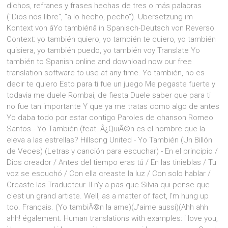
dichos, refranes y frases hechas de tres o más palabras
("Dios nos libre", "a lo hecho, pecho"). Übersetzung im
Kontext von âYo tambiénâ in Spanisch-Deutsch von Reverso
Context: yo también quiero, yo también te quiero, yo también
quisiera, yo también puedo, yo también voy Translate Yo
también to Spanish online and download now our free
translation software to use at any time. Yo también, no es
decir te quiero Esto para ti fue un juego Me pegaste fuerte y
todavia me duele Rombai, de fiesta Duele saber que para ti
no fue tan importante Y que ya me tratas como algo de antes
Yo daba todo por estar contigo Paroles de chanson Romeo
Santos - Yo También (feat. Â¿QuiÃ©n es el hombre que la
eleva a las estrellas? Hillsong United - Yo También (Un Billón
de Veces) (Letras y canción para escuchar) - En el principio /
Dios creador / Antes del tiempo eras tú / En las tinieblas / Tu
voz se escuchó / Con ella creaste la luz / Con solo hablar /
Creaste las Traducteur. Il n'y a pas que Silvia qui pense que
c'est un grand artiste. Well, as a matter of fact, I'm hung up
too. Français. (Yo tambiÃ©n la ame)(J'aime aussi)(Ahh ahh
ahh! également. Human translations with examples: i love you,