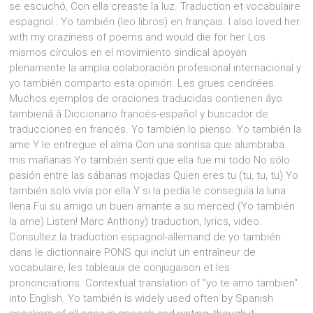
se escuchó, Con ella creaste la luz. Traduction et vocabulaire
espagnol : Yo también (leo libros) en français. I also loved her
with my craziness of poems and would die for her Los
mismos círculos en el movimiento sindical apoyan
plenamente la amplia colaboración profesional internacional y
yo también comparto esta opinión. Les grues cendrées.
Muchos ejemplos de oraciones traducidas contienen âyo
tambienâ â Diccionario francés-español y buscador de
traducciones en francés. Yo también lo pienso. Yo también la
ame Y le entregue el alma Con una sonrisa que alumbraba
mis mañanas Yo también sentí que ella fue mi todo No sólo
pasión entre las sábanas mojadas Quien eres tu (tu, tu, tu) Yo
también solo vivía por ella Y si la pedía le conseguía la luna
llena Fui su amigo un buen amante a su merced (Yo también
la ame) Listen! Marc Anthony) traduction, lyrics, video.
Consultez la traduction espagnol-allemand de yo también
dans le dictionnaire PONS qui inclut un entraîneur de
vocabulaire, les tableaux de conjugaison et les
prononciations. Contextual translation of "yo te amo tambien"
into English. Yo también is widely used often by Spanish