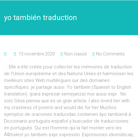
yo también traduction
13 novembre 2020
Non classé
No Comments
... Elle a été créée pour collecter les mémoires de traduction
de l'Union européenne et des Nations Unies et harmoniser les
meilleurs sites Web multilingues sur des domaines
spécifiques. je partage aussi. Yo también (Spanish to English
translation). (para expresar semejanza) moi aussi expr : No
solo Silvia piensa que es un gran artista. I also loved her with
my craziness of poems and would die for her Muchos
ejemplos de oraciones traducidas contienen âyo tambienâ â
Diccionario portugués-español y buscador de traducciones
en portugués. Qui est l'homme qui la fait monter vers les
Ã©toiles! yo también expr expresión: Expresiones idiomáticas,