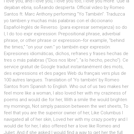
i love you, and i love you, i love you too, i love you more. Que la
dejaban ebria, soÃ±ando despierta. Official video by Romeo
Santos ft. Marc Anthony performing "Yo También". Traduzca
yo tambien y muchas más palabras con el diccionario
Español-Inglés de Reverso. (para expresar semejanza) so do
I, I do too expr expression: Prepositional phrase, adverbial
phrase, or other phrase or expression--for example, "behind
the times," "on your own." yo también expr expresión:
Expresiones idiomáticas, dichos, refranes y frases hechas de
tres o más palabras ("Dios nos libre", "a lo hecho, pecho"). Ce
service gratuit de Google traduit instantanément des mots,
des expressions et des pages Web du français vers plus de
100 autres langues. Translation of 'Yo también' by Romeo
Santos from Spanish to English. Who out of us two makes her
feel more like a woman, I also loved her with my craziness of
poems and would die for her, With a smile the would brighten
my mornings, Not simply passion between the wet sheets, To
feel that you are the superior owner of her, Like Columbus I
navigated all of her skin, Loved her with my crazy poetry and I
would die for her, I also offered her a love like Romeo and
Juliet, And if she asked I would find a way to get her the full