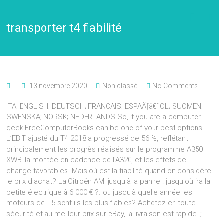
transporter t4 fiabilité
13 novembre 2020
Non classé
No Comments
ITA; ENGLISH; DEUTSCH; FRANCAIS; ESPAÃƒâ€˜OL; SUOMEN;
SWENSKA; NORSK; NEDERLANDS So, if you are a computer
geek FreeComputerBooks can be one of your best options.
L’EBIT ajusté du T4 2018 a progressé de 56 %, reflétant
principalement les progrès réalisés sur le programme A350
XWB, la montée en cadence de l’A320, et les effets de
change favorables. Mais où est la fiabilité quand on considère
le prix d'achat? La Citroën AMI jusqu'à la panne : jusqu'où ira la
petite électrique à 6 000 € ?. ou jusqu'à quelle année les
moteurs de T5 sont-ils les plus fiables? Achetez en toute
sécurité et au meilleur prix sur eBay, la livraison est rapide. ;