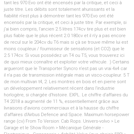
tant les 970 Evo ont été encensés par la critique, et ceci à
juste titre. Les débits sont totalement ahurissants et la
fiabilité n'est plus à démontrer tant les 970 Evo ont été
encensés par la critique, et ceci à juste titre. Par exemple, si
j'ai bien compris, l'ancien 2.5 litres 174cv tire plus et est bien
plus fiable que le plus récent 2.0 180cv et il n'y a pas encore
de recul sur le 204cv du T6 mais si çà se trouve même lui est
moins coupleux / fournisseur de sensations (et CO2) que le
2.5 174cv. Si vous possédez un T4 ou T5, vous trouverez ici
de quoi mieux connaître et exploiter votre véhicule. :) Certains
argueront que le Transporter Syncro n'est pas un vrai 4x4 car
il n'a pas de transmission intégrale mais un visco-coupleur. 5 T
de mon multivan t4, 2. Les montres en bois et en pierre sont
un développement relativement récent dans l'industrie
horlogère, si chargée d'histoire. EXPL. Le chiffre d’affaires du
T4 2018 a augmenté de 11 %, essentiellement grâce aux
livraisons d’avions commerciaux et à la hausse du chiffre
d’affaires d’Airbus Defence and Space. Maximum horsepower
range (cv) From To Version: Cab Rops. Univers-volvo > Le
Garage et le Show Room > Mécanique Générale -