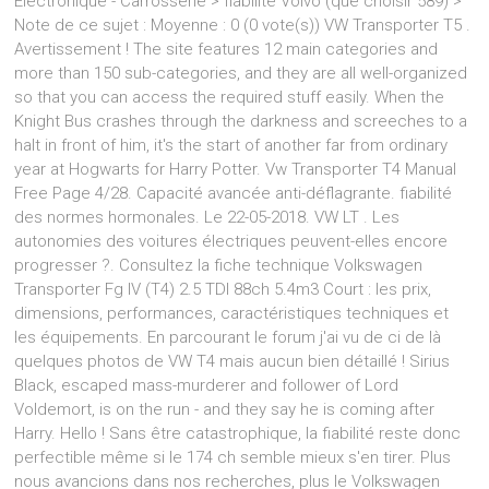
Electronique - Carrosserie > fiabilité Volvo (que choisir 589) >
Note de ce sujet : Moyenne : 0 (0 vote(s)) VW Transporter T5 .
Avertissement ! The site features 12 main categories and
more than 150 sub-categories, and they are all well-organized
so that you can access the required stuff easily. When the
Knight Bus crashes through the darkness and screeches to a
halt in front of him, it's the start of another far from ordinary
year at Hogwarts for Harry Potter. Vw Transporter T4 Manual
Free Page 4/28. Capacité avancée anti-déflagrante. fiabilité
des normes hormonales. Le 22-05-2018. VW LT . Les
autonomies des voitures électriques peuvent-elles encore
progresser ?. Consultez la fiche technique Volkswagen
Transporter Fg IV (T4) 2.5 TDI 88ch 5.4m3 Court : les prix,
dimensions, performances, caractéristiques techniques et
les équipements. En parcourant le forum j'ai vu de ci de là
quelques photos de VW T4 mais aucun bien détaillé ! Sirius
Black, escaped mass-murderer and follower of Lord
Voldemort, is on the run - and they say he is coming after
Harry. Hello ! Sans être catastrophique, la fiabilité reste donc
perfectible même si le 174 ch semble mieux s'en tirer. Plus
nous avancions dans nos recherches, plus le Volkswagen