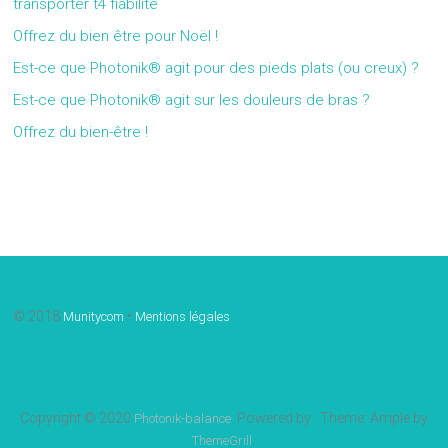
transporter t4 fiabilité
Offrez du bien être pour Noël !
Est-ce que Photonik® agit pour des pieds plats (ou creux) ?
Est-ce que Photonik® agit sur les douleurs de bras ?
Offrez du bien-être !
Gallery
© 2018
•
Munitycom
Mentions légales
Copyright © 2020
. Powered by
. Theme: Ample by
Photonik-balance
.
ThemeGrill