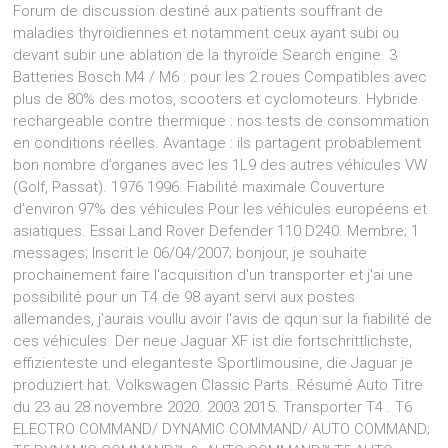
Forum de discussion destiné aux patients souffrant de
maladies thyroïdiennes et notamment ceux ayant subi ou
devant subir une ablation de la thyroïde Search engine. 3
Batteries Bosch M4 / M6 : pour les 2 roues Compatibles avec
plus de 80% des motos, scooters et cyclomoteurs. Hybride
rechargeable contre thermique : nos tests de consommation
en conditions réelles. Avantage : ils partagent probablement
bon nombre d’organes avec les 1L9 des autres véhicules VW
(Golf, Passat). 1976 1996. Fiabilité maximale Couverture
d’environ 97% des véhicules Pour les véhicules européens et
asiatiques. Essai Land Rover Defender 110 D240. Membre; 1
messages; Inscrit le 06/04/2007; bonjour, je souhaite
prochainement faire l'acquisition d'un transporter et j'ai une
possibilité pour un T4 de 98 ayant servi aux postes
allemandes, j'aurais voullu avoir l'avis de qqun sur la fiabilité de
ces véhicules. Der neue Jaguar XF ist die fortschrittlichste,
effizienteste und eleganteste Sportlimousine, die Jaguar je
produziert hat. Volkswagen Classic Parts. Résumé Auto Titre
du 23 au 28 novembre 2020. 2003 2015. Transporter T4 . T6
ELECTRO COMMAND/ DYNAMIC COMMAND/ AUTO COMMAND;