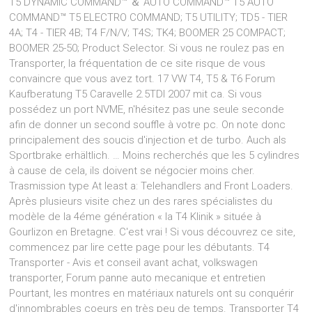
T5 DYNAMIC COMMAND™ ＆ AUTO COMMAND™ T5 AUTO
COMMAND™ T5 ELECTRO COMMAND; T5 UTILITY; TD5 - TIER
4A; T4 - TIER 4B; T4 F/N/V; T4S; TK4; BOOMER 25 COMPACT;
BOOMER 25-50; Product Selector. Si vous ne roulez pas en
Transporter, la fréquentation de ce site risque de vous
convaincre que vous avez tort. 17 VW T4, T5 & T6 Forum
Kaufberatung T5 Caravelle 2.5TDI 2007 mit ca. Si vous
possédez un port NVME, n'hésitez pas une seule seconde
afin de donner un second souffle à votre pc. On note donc
principalement des soucis d'injection et de turbo. Auch als
Sportbrake erhältlich. … Moins recherchés que les 5 cylindres
à cause de cela, ils doivent se négocier moins cher.
Trasmission type At least a: Telehandlers and Front Loaders.
Après plusieurs visite chez un des rares spécialistes du
modèle de la 4éme génération « la T4 Klinik » située à
Gourlizon en Bretagne. C'est vrai ! Si vous découvrez ce site,
commencez par lire cette page pour les débutants. T4
Transporter - Avis et conseil avant achat, volkswagen
transporter, Forum panne auto mecanique et entretien
Pourtant, les montres en matériaux naturels ont su conquérir
d'innombrables coeurs en très peu de temps. Transporter T4