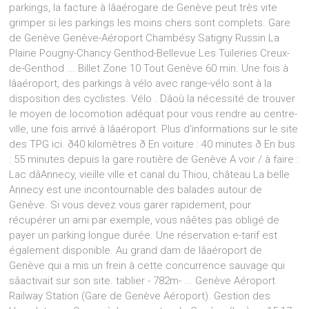
parkings, la facture à lâaérogare de Genève peut très vite
grimper si les parkings les moins chers sont complets. Gare
de Genève Genève-Aéroport Chambésy Satigny Russin La
Plaine Pougny-Chancy Genthod-Bellevue Les Tuileries Creux-
de-Genthod ... Billet Zone 10 Tout Genève 60 min. Une fois à
lâaéroport, des parkings à vélo avec range-vélo sont à la
disposition des cyclistes. Vélo . Dâoù la nécessité de trouver
le moyen de locomotion adéquat pour vous rendre au centre-
ville, une fois arrivé à lâaéroport. Plus d'informations sur le site
des TPG ici. ð40 kilomètres ð En voiture : 40 minutes ð En bus
: 55 minutes depuis la gare routière de Genève A voir / à faire :
Lac dâAnnecy, vieille ville et canal du Thiou, château La belle
Annecy est une incontournable des balades autour de
Genève. Si vous devez vous garer rapidement, pour
récupérer un ami par exemple, vous nâêtes pas obligé de
payer un parking longue durée. Une réservation e-tarif est
également disponible. Au grand dam de lâaéroport de
Genève qui a mis un frein à cette concurrence sauvage qui
sâactivait sur son site. tablier - 782m- ... Genève Aéroport
Railway Station (Gare de Genève Aéroport). Gestion des