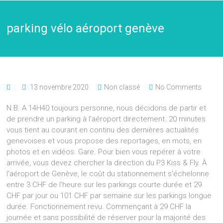
parking vélo aéroport genève
13 novembre 2020
Non classé
No Comments
N.B. A 14H40 toujours personne, nous décidons de partir et
de prendre un parking à l'aéroport directement. 20 minutes
vous tient au courant en continu des dernières actualités
genevoises et vous propose des reportages, en mots, en
photos et en vidéos. Gare. Pour bien vous repérer à votre
arrivée, vous devez chercher la direction du P3 Kiss & Fly. À
l'aéroport de Genève, le coût du stationnement s'échelonne
entre 3 CHF de l'heure sur les parkings courte durée et 29
CHF par jour ou 101 CHF par semaine sur les parkings longue
durée. Fonctionnement revu. Commençant à 29 CHF la
journée et sans possibilité de réserver pour la majorité des