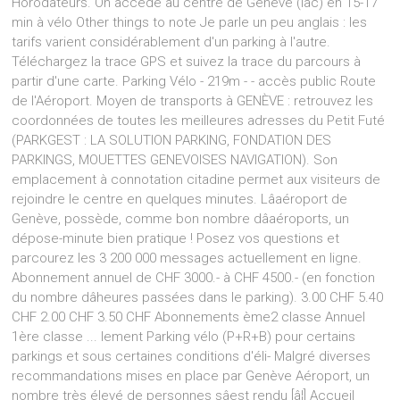
Horodateurs. On accède au centre de Genève (lac) en 15-17
min à vélo Other things to note Je parle un peu anglais : les
tarifs varient considérablement d'un parking à l'autre.
Téléchargez la trace GPS et suivez la trace du parcours à
partir d'une carte. Parking Vélo - 219m - - accès public Route
de l'Aéroport. Moyen de transports à GENÈVE : retrouvez les
coordonnées de toutes les meilleures adresses du Petit Futé
(PARKGEST : LA SOLUTION PARKING, FONDATION DES
PARKINGS, MOUETTES GENEVOISES NAVIGATION). Son
emplacement à connotation citadine permet aux visiteurs de
rejoindre le centre en quelques minutes. Lâaéroport de
Genève, possède, comme bon nombre dâaéroports, un
dépose-minute bien pratique ! Posez vos questions et
parcourez les 3 200 000 messages actuellement en ligne.
Abonnement annuel de CHF 3000.- à CHF 4500.- (en fonction
du nombre dâheures passées dans le parking). 3.00 CHF 5.40
CHF 2.00 CHF 3.50 CHF Abonnements ème2 classe Annuel
1ère classe ... lement Parking vélo (P+R+B) pour certains
parkings et sous certaines conditions d'éli- Malgré diverses
recommandations mises en place par Genève Aéroport, un
nombre très élevé de personnes sâest rendu [â¦] Accueil