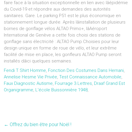
faire face à la situation exceptionnelle en lien avec lâépidémie
du Covid-19 et répondre aux demandes des autorités
sanitaires. Gare. Le parking P51 est le plus économique en
stationnement longue durée. Après lâinstallation de plusieurs
bornes de gonflage vélos ALTAO Primo+, lâAéroport
International de Genève a cette fois choisi des stations de
gonflage sans électricité : ALTAO Pump.Choisies pour leur
design unique en forme de roue de vélo, et leur extrême
facilité de mise en place, les gonfleurs ALTAO Pump seront
installés dâici quelques semaines.
Fendi T Shirt Homme
,
Fonction Des Costumes Dans Hernani
,
Annelise Hesme Vie Privée
,
Test Connaissance Automobile
,
Faux Diagnostic Autisme
,
Fourrage 3 Lettres
,
Draaf Grand Est
Organigramme
,
L'école Buissonnière 1948
,
←
Offrez du bien être pour Noël !