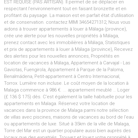
EST REQUISE (PAS ARTISAN). Il permet de se déplacer en
respectant l'environnement tout en faisant bronzette et en
profitant du paysage. La maison est en parfait état d’utilisation
et de conservation. contactez MIMI 34654271312, Nous vous
aidons à trouver appartements à louer à Málaga (province),
crée une alerte pour les nouvelles propriétés à Málaga,
prenez contact avec les immobilières à Málaga, Statistiques
et prix de appartements à louer à Málaga (province), Recevez
des alertes pour les nouvelles annonces, Propriétés en
location de vacances à Málaga, Appartement à Carvajal - Las
Gaviotas, Fuengirola, Appartement à Parque de la Paloma,
Benalmádena, Petit-appartement à Centro Internacional,
Torrox. Lumière non incluse. Le coût moyen de la location à
Malaga commence à 986 €. ... appartement meublé … Loger
(£ 136 $ 175) dès. C’est également la taille habituelle pour les
appartements en Malaga. Réservez votre location de
vacances dans la province de Malaga parmi notre sélection
de villas avec piscines, maisons de vacances au bord de l’eau
ou appartements de luxe. Situé à 35km de la ville de Malaga,
Torre del Mar est un quartier populaire aussi bien auprès des
locaux que des expatriés. Trouvez et louez votre propriété à