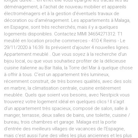
longue durée... en effet elle vous épargne les tracas liés au
déménagement, à l'achat de nouveau mobilier et appareils
électroménagers et à la gestion d'éventuels travaux de
décoration ou d’aménagement. Les appartements à Malaga,
en Espagne, sont très recherchés, mais il y a quelques
logements disponibles. Contactez MIMI 34654271312. T1
meublé en location proche commerces - 410 € Reims - Le
29/11/2020 à 16:39. Ils prévoient d'ajouter 4 nouvelles lignes.
Appartement meublé . Que vous soyez à la recherche d'un
bijou local, ou que vous souhaitiez profiter de la délicieuse
cuisine italienne au Bar Italia, la Torre del Mar à quelque chose
à offrir à tous. C'est un appartement très lumineux,
récemment construit, de très bonnes qualités, avec des sols
en marbre, la climatisation centrale, cuisine entièrement
meublée. Quels que soient vos besoins, avec Nestpick vous
trouverez votre logement idéal en quelques clics ! Il s’agit
d’un appartement très spacieux, composé de salon, salle à
manger, terrasse, deux salles de bains, une toilette, cuisine /
bureau, trois chambres et garage. Malaga est la porte
d'entrée des meilleurs villages de vacances de l'Espagne,
mais c'est aussi l'une des villes les plus anciennes et les plus