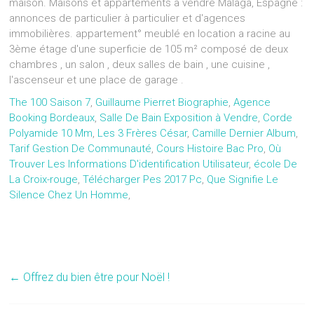
maison. Maisons et appartements à vendre Malaga, Espagne :
annonces de particulier à particulier et d'agences
immobilières. appartement° meublé en location a racine au
3ème étage d'une superficie de 105 m² composé de deux
chambres , un salon , deux salles de bain , une cuisine ,
l'ascenseur et une place de garage .
The 100 Saison 7
,
Guillaume Pierret Biographie
,
Agence
Booking Bordeaux
,
Salle De Bain Exposition à Vendre
,
Corde
Polyamide 10 Mm
,
Les 3 Frères César
,
Camille Dernier Album
,
Tarif Gestion De Communauté
,
Cours Histoire Bac Pro
,
Où
Trouver Les Informations D'identification Utilisateur
,
école De
La Croix-rouge
,
Télécharger Pes 2017 Pc
,
Que Signifie Le
Silence Chez Un Homme
,
←
Offrez du bien être pour Noël !