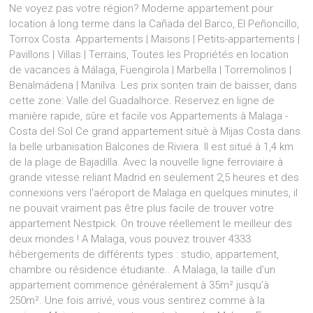
Ne voyez pas votre région? Moderne appartement pour
location à long terme dans la Cañada del Barco, El Peñoncillo,
Torrox Costa. Appartements | Maisons | Petits-appartements |
Pavillons | Villas | Terrains, Toutes les Propriétés en location
de vacances à Málaga, Fuengirola | Marbella | Torremolinos |
Benalmádena | Manilva. Les prix sonten train de baisser, dans
cette zone: Valle del Guadalhorce. Reservez en ligne de
manière rapide, sûre et facile vos Appartements à Malaga -
Costa del Sol Ce grand appartement situè à Mijas Costa dans
la belle urbanisation Balcones de Riviera. Il est situé à 1,4 km
de la plage de Bajadilla. Avec la nouvelle ligne ferroviaire à
grande vitesse reliant Madrid en seulement 2,5 heures et des
connexions vers l'aéroport de Malaga en quelques minutes, il
ne pouvait vraiment pas être plus facile de trouver votre
appartement Nestpick. On trouve réellement le meilleur des
deux mondes ! A Malaga, vous pouvez trouver 4333
hébergements de différents types : studio, appartement,
chambre ou résidence étudiante.. A Malaga, la taille d’un
appartement commence généralement à 35m² jusqu’à
250m². Une fois arrivé, vous vous sentirez comme à la