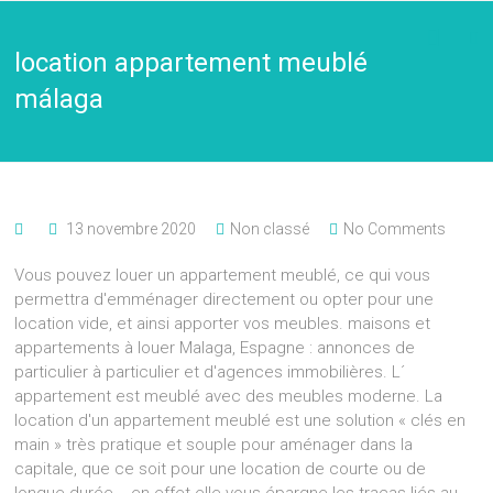
location appartement meublé
málaga
13 novembre 2020
Non classé
No Comments
Vous pouvez louer un appartement meublé, ce qui vous
permettra d'emménager directement ou opter pour une
location vide, et ainsi apporter vos meubles. maisons et
appartements à louer Malaga, Espagne : annonces de
particulier à particulier et d'agences immobilières. L´
appartement est meublé avec des meubles moderne. La
location d'un appartement meublé est une solution « clés en
main » très pratique et souple pour aménager dans la
capitale, que ce soit pour une location de courte ou de