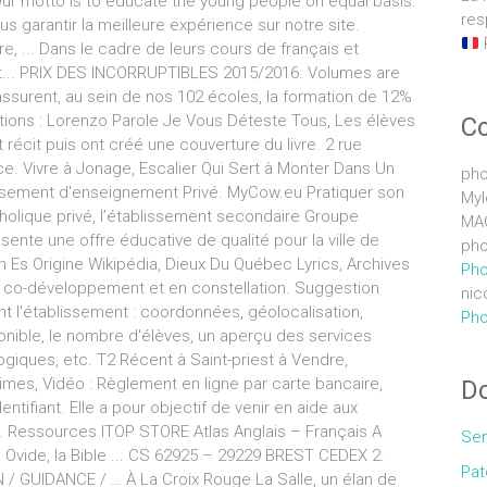
Our motto is to educate the young people on equal basis.
res
us garantir la meilleure expérience sur notre site.
re, ... Dans le cadre de leurs cours de français et
rest... PRIX DES INCORRUPTIBLES 2015/2016. Volumes are
ssurent, au sein de nos 102 écoles, la formation de 12%
ions : Lorenzo Parole Je Vous Déteste Tous, Les élèves
C
récit puis ont créé une couverture du livre. 2 rue
. Vivre à Jonage, Escalier Qui Sert à Monter Dans Un
pho
issement d'enseignement Privé. MyCow.eu Pratiquer son
Myl
holique privé, l’établissement secondaire Groupe
MA
sente une offre éducative de qualité pour la ville de
pho
en Es Origine Wikipédia, Dieux Du Québec Lyrics, Archives
Pho
en co-développement et en constellation. Suggestion
nic
t l'établissement : coordonnées, géolocalisation,
Pho
sponible, le nombre d'élèves, un aperçu des services
giques, etc. T2 Récent à Saint-priest à Vendre,
times, Vidéo : Règlement en ligne par carte bancaire,
Do
tifiant. Elle a pour objectif de venir en aide aux
er. Ressources ITOP STORE Atlas Anglais – Français A
Sem
. Ovide, la Bible ... CS 62925 – 29229 BREST CEDEX 2.
Pat
 / GUIDANCE / … À La Croix Rouge La Salle, un élan de