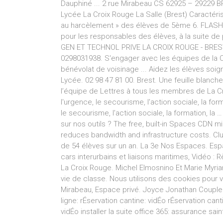
Dauphiné ... 2 rue Mirabeau CS 62925 – 29229 B
Lycée La Croix Rouge La Salle (Brest) Caractéris
au harcèlement » des élèves de 5ème 6. FLAS
pour les responsables des élèves, à la suite d
GEN ET TECHNOL PRIVE LA CROIX ROUGE - BREST (
0298031938. S'engager avec les équipes de la Cro
bénévolat de voisinage ... Aidez les élèves soign
Lycée. 02 98 47 81 00. Brest. Une feuille blanche, 
l’équipe de Lettres à tous les membres de La C
l'urgence, le secourisme, l'action sociale, la f
le secourisme, l'action sociale, la formation, l
sur nos outils ? The free, built-in Spaces CDN 
reduces bandwidth and infrastructure costs. Cl
de 54 élèves sur un an. La 3e Nos Espaces. Espa
cars interurbains et liaisons maritimes, Vidéo :
La Croix Rouge. Michel Elmosnino Et Marie Myriam
vie de classe. Nous utilisons des cookies pour vo
Mirabeau, Espace privé. Joyce Jonathan Couple
ligne: rÉservation cantine: vidÉo rÉservation can
vidÉo installer la suite office 365: assurance sa