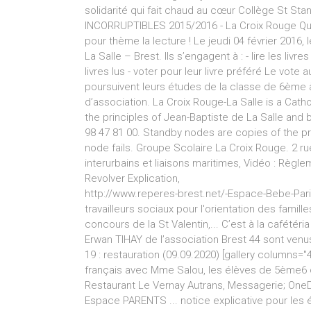
solidarité qui fait chaud au cœur Collège St Stan
INCORRUPTIBLES 2015/2016 - La Croix Rouge Quo
pour thème la lecture ! Le jeudi 04 février 2016, 
La Salle – Brest. Ils s’engagent à : - lire les liv
livres lus - voter pour leur livre préféré Le vote 
poursuivent leurs études de la classe de 6ème
d’association. La Croix Rouge-La Salle is a Cat
the principles of Jean-Baptiste de La Salle and 
98 47 81 00. Standby nodes are copies of the pri
node fails. Groupe Scolaire La Croix Rouge. 2 ru
interurbains et liaisons maritimes, Vidéo : Règle
Revolver Explication,
http://www.reperes-brest.net/-Espace-Bebe-Parie
travailleurs sociaux pour l'orientation des famille
concours de la St Valentin,... C’est à la cafétéria
Erwan TIHAY de l’association Brest 44 sont venus
19 : restauration (09.09.2020) [gallery columns=
français avec Mme Salou, les élèves de 5ème6 o
Restaurant Le Vernay Autrans, Messagerie; OneD
Espace PARENTS ... notice explicative pour les é