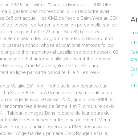
islas 29290 on Twitter: "Visite du lycée de ... PRIX DES
ta & gestion des impressions. 2. La rencontre avait
Ar
les 6e5 ont accueilli les CM2 de l’école Saint-Yves au CDI.
res sélectionnés - se forger une opinion personnelle sur les
aura lieu au plus tard le 23 mai. . Ses 800 élèves y
la 
 à la 3ème selon des programmes établis Sous-contrat
Off
holic Lasallian school whose educational methods follow
belongs to the intematio-nal Lasallian schools network. 02
Est
mary node that automatically take over if the primary
cre
e Mirabeau, 2 rue Mirabeau, BreizhGo- TER, cars
Est
ment en ligne par carte bancaire. Elle A Les Yeux
?
Off
nts-Malaika-261-.html, Fiche de laison destinée aux
s. La Salle – Brest . « A Cœur joie », la 3ème édition du
 du collège, le lundi 20 janvier 2020, que Gildas PRIOL et
 rencontrer les élèves de 3ème 4 et 7. circulaire covid
"4"... Tableau d'images Dans le cadre de leur cours de
Gallery
nt réalisé des affiches contre le harcèlement. Menu
rive; Pronote; Cantine réservation; PMB; Ressources;
coles : Ange Gardien, primaire Croix Rouge La Salle,