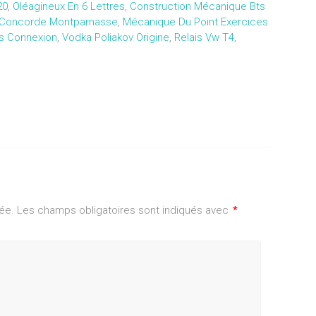
20
,
Oléagineux En 6 Lettres
,
Construction Mécanique Bts
 Concorde Montparnasse
,
Mécanique Du Point Exercices
ns Connexion
,
Vodka Poliakov Origine
,
Relais Vw T4
,
ée.
Les champs obligatoires sont indiqués avec
*