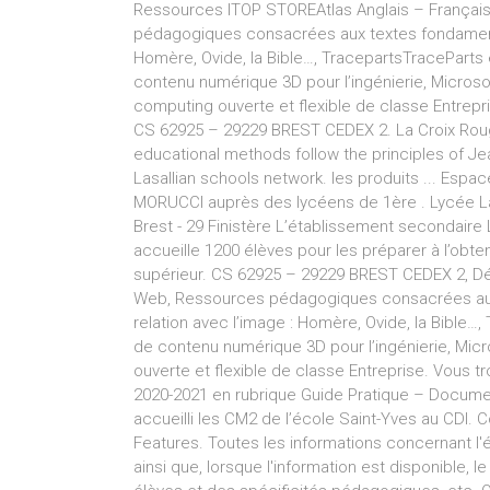
Ressources ITOP STOREAtlas Anglais – Françai
pédagogiques consacrées aux textes fondamentaux
Homère, Ovide, la Bible…, TracepartsTraceParts 
contenu numérique 3D pour l’ingénierie, Micros
computing ouverte et flexible de classe Entrep
CS 62925 – 29229 BREST CEDEX 2. La Croix Rouge
educational methods follow the principles of Je
Lasallian schools network. les produits ... Esp
MORUCCI auprès des lycéens de 1ère . Lycée La
Brest - 29 Finistère L’établissement secondair
accueille 1200 élèves pour les préparer à l’obte
supérieur. CS 62925 – 29229 BREST CEDEX 2, Dév
Web, Ressources pédagogiques consacrées aux t
relation avec l’image : Homère, Ovide, la Bible…
de contenu numérique 3D pour l’ingénierie, Mic
ouverte et flexible de classe Entreprise. Vous tr
2020-2021 en rubrique Guide Pratique – Document
accueilli les CM2 de l’école Saint-Yves au CDI. 
Features. Toutes les informations concernant l'
ainsi que, lorsque l'information est disponible,