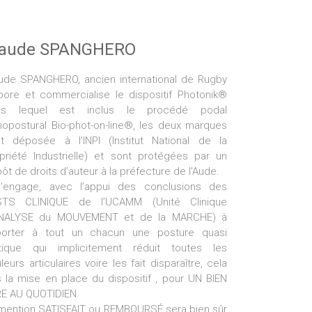
laude SPANGHERO
ude SPANGHERO, ancien international de Rugby
bore et commercialise le dispositif Photonik®
ns lequel est inclus le procédé podal
hopostural Bio-phot-on-line®, les deux marques
t déposée à l’INPI (Institut National de la
priété Industrielle) et sont protégées par un
ôt de droits d’auteur à la préfecture de l’Aude.
s’engage, avec l’appui des conclusions des
STS CLINIQUE de l’UCAMM (Unité Clinique
ANALYSE du MOUVEMENT et de la MARCHE) à
porter à tout un chacun une posture quasi
tique qui implicitement réduit toutes les
leurs articulaires voire les fait disparaître, cela
 la mise en place du dispositif , pour UN BIEN
E AU QUOTIDIEN.
mention SATISFAIT ou REMBOURSÉ sera bien sûr