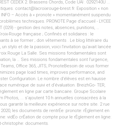
REST CEDEX 2. Brassens Chords, Code UAI : 0292140U ...
tiques. contact@lacroixrouge-brest.fr. Exposition « non
H INFO – Accès à « pronote » momentanément suspendu
e problèmes techniques. PRONOTE Page d'accueil - LYCEE
029) - gestion des notes, absences, punitions, …
ix-Rouge française ; Confinés et solidaires : le
ants à se former ; don vêtements . Le blog littéraire du
un stylo et de la passion, voici l’invitation qu’avait lancée
roix Rouge La Salle. Ses missions fondamentales sont
ormation, la … Ses missions fondamentales sont l'urgence,
a … Teams, Office 365, JITS, PronoteBesoin de vous former
minimizes page load times, improves performance, and
uster Configuration. Le nombre d'élèves est en hausse
ce numérique de suivi et d’évaluation. BreizhGo- TER,
 Règlement en ligne par carte bancaire. Groupe Scolaire
 Photos, ... s'ajoutent 10 h annuelles consacrées à la
us garantir la meilleure expérience sur notre site. 2 rue
 2020, les documents de rentrÉe: pronote: rÈglement en
tine: vidÉo crÉation de compte pour le rÈglement en ligne:
int-christophe: documents.