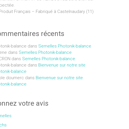
pectée.
Produit Français – Fabriqué à Castelnaudary (11)
ommentaires récents
tonik-balance
dans
Semelles Photonik-balance
ene
dans
Semelles Photonik-balance
CRON
dans
Semelles Photonik-balance
tonik-balance
dans
Bienvenue sur notre site
tonik-balance
ole doumerc
dans
Bienvenue sur notre site
tonik-balance
nnez votre avis
elles
chs