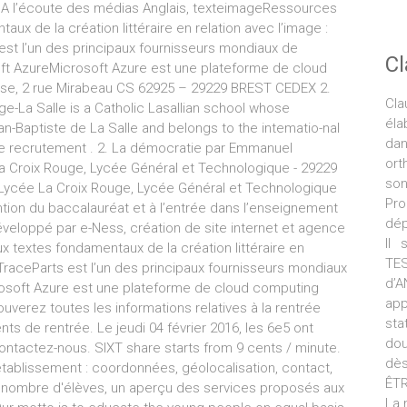
sA l’écoute des médias Anglais, texteimageRessources
 de la création littéraire en relation avec l’image :
est l’un des principaux fournisseurs mondiaux de
C
oft AzureMicrosoft Azure est une plateforme de cloud
rise, 2 rue Mirabeau CS 62925 – 29229 BREST CEDEX 2.
Cla
-La Salle is a Catholic Lasallian school whose
éla
an-Baptiste de La Salle and belongs to the intematio-nal
da
ace recrutement . 2. La démocratie par Emmanuel
ort
 Croix Rouge, Lycée Général et Technologique - 29229
son
e Lycée La Croix Rouge, Lycée Général et Technologique
Pro
ntion du baccalauréat et à l’entrée dans l’enseignement
dép
eloppé par e-Ness, création de site internet et agence
Il 
extes fondamentaux de la création littéraire en
TE
, TraceParts est l’un des principaux fournisseurs mondiaux
d’
rosoft Azure est une plateforme de cloud computing
ap
ouverez toutes les informations relatives à la rentrée
sta
s de rentrée. Le jeudi 04 février 2016, les 6e5 ont
dou
Contactez-nous. SIXT share starts from 9 cents / minute.
dès
établissement : coordonnées, géolocalisation, contact,
ÊTR
 le nombre d'élèves, un aperçu des services proposés aux
La 