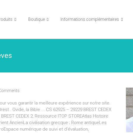
roduits
Boutique
Informations complémentaires
èves
Comments
r vous garantir la meilleure expérience sur notre site.
 Brest . Ovide, la Bible ... CS 62925 – 29229 BREST CEDEX
 BREST CEDEX 2, Ressource ITOP STOREAtlas Histoire
rient AncienLa civilisation grecque ; Rome antiqueLes
roEspace numérique de suivi et d’évaluation,