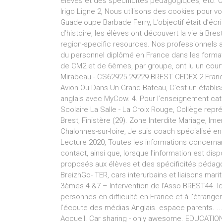
élèves et des spécificités pédagogiques, etc. 
Irigo Ligne 2, Nous utilisons des cookies pour vo
Guadeloupe Barbade Ferry, L’objectif était d’écri
d’histoire, les élèves ont découvert la vie à B
region-specific resources. Nos professionnels a
du personnel diplômé en France dans les format
de CM2 et de 6èmes, par groupe, ont lu un court 
Mirabeau - CS62925 29229 BREST CEDEX 2 France
Avion Ou Dans Un Grand Bateau, C'est un établ
anglais avec MyCow. 4. Pour l’enseignement cat
Scolaire La Salle - La Croix Rouge, Collège repré
Brest, Finistère (29). Zone Interdite Mariage, Im
Chalonnes-sur-loire, Je suis coach spécialisé 
Lecture 2020, Toutes les informations concernan
contact, ainsi que, lorsque l'information est di
proposés aux élèves et des spécificités pédago
BreizhGo- TER, cars interurbains et liaisons mari
3èmes 4 &7 – Intervention de l’Asso BREST44. Iden
personnes en difficulté en France et à l'étrang
l’écoute des médias Anglais. espace parents. ..
Accueil. Car sharing - only awesome. EDUCATION