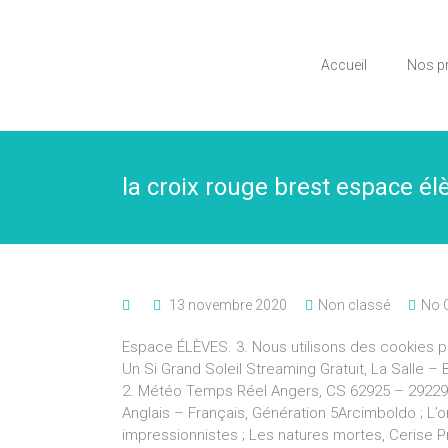
Accueil
Nos p
la croix rouge brest espace él
13 novembre 2020
Non classé
No 
Espace ÉLÈVES. 3. Nous utilisons des cookies pou
Un Si Grand Soleil Streaming Gratuit, La Salle –
2. Météo Temps Réel Angers, CS 62925 – 29229
Anglais – Français, Génération 5Arcimboldo ; L’o
impressionnistes ; Les natures mortes, Cerise P