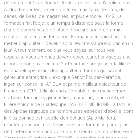
département Guadeloupe. Profitez de millions d'applications
Android récentes, de jeux, de titres musicaux, de films, de
séries, de livres, de magazines, et plus encore. 10:42. La
formation fait l'objet d'un temps à distance sous la forme
d'une e-communauté de stage. Produire son propre miel
c’est de plus en plus tendance. Formation en apiculture : le
métier d'apiculteur. Devenir apiculteur ne s'apprend pas en un
jour. À tout moment, où que vous soyez, sur tous vos
appareils. Vous aimeriez devenir apiculteur et envisagez une
reconversion en apiculture ? « Pour faire progresser la filière
en Guadeloupe, il faut des apiculteurs formés qui savent
gérer une entreprise », explique Benoît Foucan-Pérafide,
ingénieur-conseil à l’APIGUA et primé meilleur apiculteur de
France en 2016. Reliable and affordable class management
software for dance, gymnastics, martial art, tennis club, etc.
Filière Apicole de Guadeloupe L’ABEILLE MELIPONE La famille
des Apidae regroupe de nombreuses espèces d’abeille, dont
la plus connue est l’abeille domestique (Apis Melifera)
réputée pour son miel. Choisissez une formation parmi plus
de 5 référencées dans votre filière. Centre de formation Fore