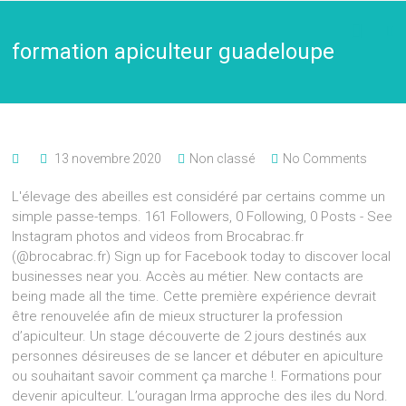
formation apiculteur guadeloupe
13 novembre 2020
Non classé
No Comments
L'élevage des abeilles est considéré par certains comme un
simple passe-temps. 161 Followers, 0 Following, 0 Posts - See
Instagram photos and videos from Brocabrac.fr
(@brocabrac.fr) Sign up for Facebook today to discover local
businesses near you. Accès au métier. New contacts are
being made all the time. Cette première expérience devrait
être renouvelée afin de mieux structurer la profession
d’apiculteur. Un stage découverte de 2 jours destinés aux
personnes désireuses de se lancer et débuter en apiculture
ou souhaitant savoir comment ça marche !. Formations pour
devenir apiculteur. L’ouragan Irma approche des iles du Nord.