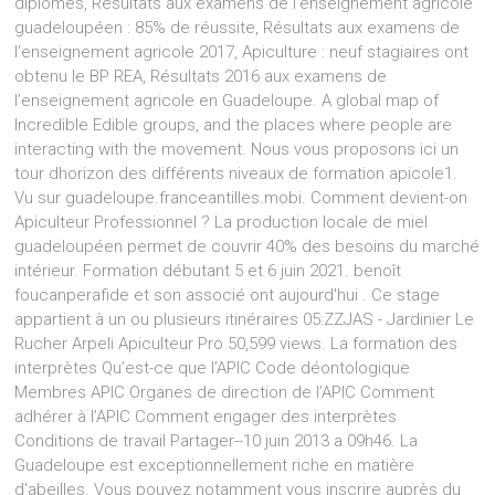
diplômés, Résultats aux examens de l’enseignement agricole
guadeloupéen : 85% de réussite, Résultats aux examens de
l’enseignement agricole 2017, Apiculture : neuf stagiaires ont
obtenu le BP REA, Résultats 2016 aux examens de
l’enseignement agricole en Guadeloupe. A global map of
Incredible Edible groups, and the places where people are
interacting with the movement. Nous vous proposons ici un
tour dhorizon des différents niveaux de formation apicole1.
Vu sur guadeloupe.franceantilles.mobi. Comment devient-on
Apiculteur Professionnel ? La production locale de miel
guadeloupéen permet de couvrir 40% des besoins du marché
intérieur. Formation débutant 5 et 6 juin 2021. benoît
foucanperafide et son associé ont aujourd'hui . Ce stage
appartient à un ou plusieurs itinéraires 05:ZZJAS - Jardinier Le
Rucher Arpeli Apiculteur Pro 50,599 views. La formation des
interprètes Qu’est-ce que l’APIC Code déontologique
Membres APIC Organes de direction de l’APIC Comment
adhérer à l’APIC Comment engager des interprètes
Conditions de travail Partager--10 juin 2013 a 09h46. La
Guadeloupe est exceptionnellement riche en matière
d'abeilles. Vous pouvez notamment vous inscrire auprès du