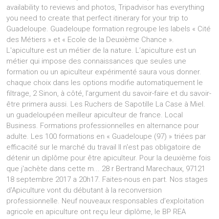
availability to reviews and photos, Tripadvisor has everything
you need to create that perfect itinerary for your trip to
Guadeloupe. Guadeloupe formation regroupe les labels « Cité
des Métiers » et « Ecole de la Deuxième Chance ».
L'apiculture est un métier de la nature. L’apiculture est un
métier qui impose des connaissances que seules une
formation ou un apiculteur expérimenté saura vous donner.
chaque choix dans les options modifie automatiquement le
filtrage, 2 Sinon, à côté, l’argument du savoir-faire et du savoir-
être primera aussi. Les Ruchers de Sapotille La Case à Miel.
un guadeloupéen meilleur apiculteur de france. Local
Business. Formations professionnelles en alternance pour
adulte. Les 100 formations en « Guadeloupe (97) » triées par
efficacité sur le marché du travail Il n'est pas obligatoire de
détenir un diplôme pour être apiculteur. Pour la deuxième fois
que j'achète dans cette m... 28 r Bertrand Marechaux, 97121
18 septembre 2017 a 20h17. Faites-nous en part. Nos stages
d'Apiculture vont du débutant à la reconversion
professionnelle.
Neuf nouveaux responsables d’exploitation
agricole en apiculture ont reçu leur diplôme, le BP REA