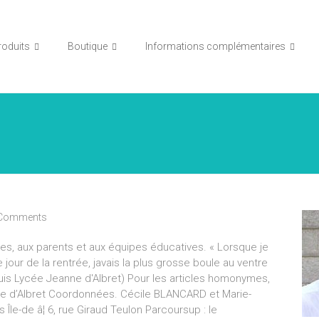
roduits
Boutique
Informations complémentaires
Comments
es, aux parents et aux équipes éducatives. « Lorsque je
 jour de la rentrée, javais la plus grosse boule au ventre
is Lycée Jeanne d'Albret) Pour les articles homonymes,
ne d’Albret Coordonnées. Cécile BLANCARD et Marie-
le-de â¦ 6, rue Giraud Teulon Parcoursup : le