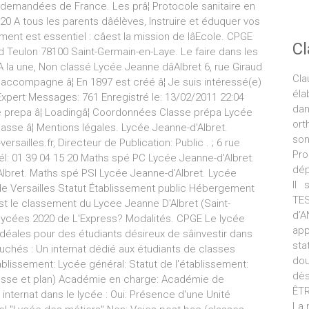
emandées de France. Les prâ¦ Protocole sanitaire en
20 A tous les parents dâélèves, Instruire et éduquer vos
nt est essentiel : câest la mission de lâEcole. CPGE
C
 Teulon 78100 Saint-Germain-en-Laye. Le faire dans les
A la une, Non classé Lycée Jeanne dâAlbret 6, rue Giraud
Cla
ccompagne â¦ En 1897 est créé â¦ Je suis intéressé(e)
éla
pert Messages: 761 Enregistré le: 13/02/2011 22:04
da
re prepa â¦ Loadingâ¦ Coordonnées Classe prépa Lycée
ort
sse â¦ Mentions légales. Lycée Jeanne-d'Albret.
son
sailles.fr, Directeur de Publication: Public . ; 6 rue
Pro
l: 01 39 04 15 20 Maths spé PC Lycée Jeanne-d'Albret.
dép
Albret. Maths spé PSI Lycée Jeanne-d'Albret. Lycée
Il 
de Versailles Statut Établissement public Hébergement
TE
 est le classement du Lycee Jeanne D'Albret (Saint-
d’
 lycées 2020 de L'Express? Modalités. CPGE Le lycée
ap
 idéales pour des étudiants désireux de sâinvestir dans
sta
chés : Un internat dédié aux étudiants de classes
dou
ablissement: Lycée général: Statut de l'établissement:
dès
dresse et plan) Académie en charge: Académie de
ÊTR
 internat dans le lycée : Oui: Présence d'une Unité
La 