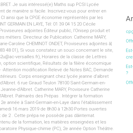
RET. Je suis intéressé(e) Maths sup PCSI Lycée
nt de manière si facile. Inscrivez-vous pour entrer en
Ar
 CI ainsi que la CPGE économie représentés par les
INT GERMAIN EN LAYE, Tél: 01 39 04 15 20 Cécile
viseures adjointes Éditeur public, l'Onisep produit et
cpg
 les métiers. Directeur de Publication: Catherine MARY,
Off
ie-Caroline CHEMINOT ONDET, Proviseures adjointes â¦
83 48 01), Si vous constatez un souci concernant le site,
Est
@ac-versailles.fr), Horaires de la classe de Lettres
cre
 option scientifique, Résultats de la filière économique
Est
e -Attention modification Relevé de Notes BAC, Demande
?
térieurs. Corps enseignant chez lycée jeanne d'albret
Off
d'Albret. 6 rue Giraud Teulon 78100 Saint-Germain-en-
 Jeanne-d'Albret. Catherine MARY, Proviseure Catherine
lbret. Palmarès des Prépas . Intégrer la formation
 2e année à Saint-Germain-en-Laye dans l'établissement
samedi 16 mars 2019 de 8h30 à 12h30 Portes ouvertes
Gallery
de 2 . Cette prépa ne possède pas dâinternat.
tenu de la formation, les matières enseignées et les
aratoire Physique-chimie (PC), 2e année Option Théâtre.