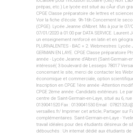
localisée pour l'inclusion scolaire (Ulis) Non: 
prépas, etc.) Le lycée est situé au cÅur d'un g
CPGE Classe préparatoire de lettres et science
Voir la fiche d'école. 9h-16h Concernent le seco
(CPGE). Lycée Jeanne d'Albret. Mis à jour le 07/
07/01/2020 à 01:00 par DATA SERVICE. Laurent Jo
un enseignement renforcé en latin et en géogr
PLURIVALENTES - BAC + 2. Webmestres: Lycée Jea
GERMAIN EN LAYE. CPGE Classe préparatoire Phys
année - Lycée Jeanne d'Albret (Saint-Germain-en-L
intéressé( 3 boulevard de Lesseps 78017 Versail
concernant le site, merci de contacter les Webm
économique et commerciale, option scientifique
Inscription en CPGE 1ère année -Attention modi
CPGE 2ème année -Candidats extérieurs. Le parc
centre de Saint-Germain-en-Laye, situé au 6, rue
0139041520 Fax : 0139041530 Email : 0782132U@ac
versailles.fr/ Imprimer cet article; Partager sur
complémentaires. Saint-Germain-en-Laye - Yvelin
travail idéales pour des étudiants désireux de s
débouchés : Un internat dédié aux étudiants de cla