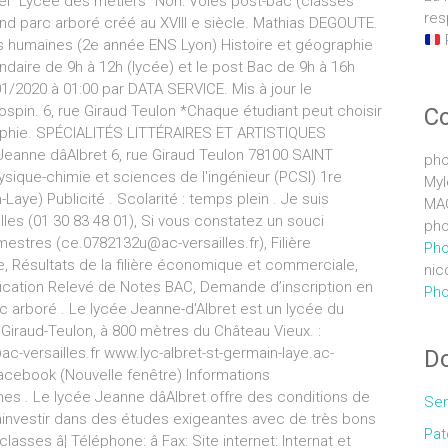
Label "Lycée des métiers" Non: Voies post-bac (classes
res
rand parc arboré créé au XVIII e siècle. Mathias DEGOUTE.
s humaines (2e année ENS Lyon) Histoire et géographie
ndaire de 9h à 12h (lycée) et le post Bac de 9h à 16h
01/2020 à 01:00 par DATA SERVICE. Mis à jour le
spin. 6, rue Giraud Teulon *Chaque étudiant peut choisir
C
aphie. SPÉCIALITÉS LITTÉRAIRES ET ARTISTIQUES
nne dâAlbret 6, rue Giraud Teulon 78100 SAINT
pho
ique-chimie et sciences de l'ingénieur (PCSI) 1re
Myl
aye) Publicité . Scolarité : temps plein . Je suis
MA
les (01 30 83 48 01), Si vous constatez un souci
pho
estres (ce.0782132u@ac-versailles.fr), Filière
Pho
, Résultats de la filière économique et commerciale,
nic
fication Relevé de Notes BAC, Demande d’inscription en
Pho
 arboré . Le lycée Jeanne-d'Albret est un lycée du
 Giraud-Teulon, à 800 mètres du Château Vieux. :
-versailles.fr www.lyc-albret-st-germain-laye.ac-
Do
 Facebook (Nouvelle fenêtre) Informations
es . Le lycée Jeanne dâAlbret offre des conditions de
Sem
âinvestir dans des études exigeantes avec de très bons
Pat
sses â¦ Téléphone: â Fax: Site internet: Internat et