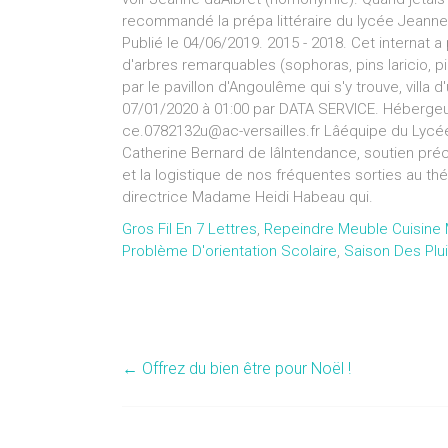
recommandé la prépa littéraire du lycée Jeanne 
Publié le 04/06/2019. 2015 - 2018. Cet internat 
d'arbres remarquables (sophoras, pins laricio, pi
par le pavillon d'Angoulême qui s'y trouve, villa d
07/01/2020 à 01:00 par DATA SERVICE. Hébergeur: 
ce.0782132u@ac-versailles.fr Lâéquipe du Lycé
Catherine Bernard de lâIntendance, soutien pré
et la logistique de nos fréquentes sorties au théât
directrice Madame Heidi Habeau qui.
Gros Fil En 7 Lettres
,
Repeindre Meuble Cuisine
Problème D'orientation Scolaire
,
Saison Des Plui
←
Offrez du bien être pour Noël !