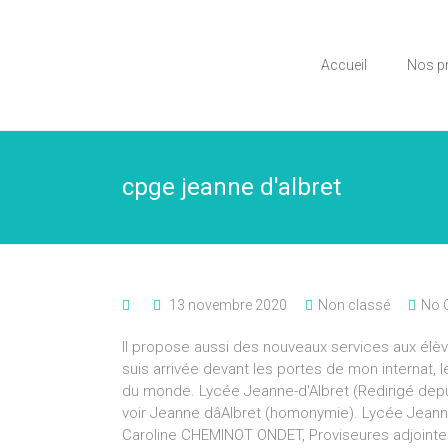
Accueil
Nos p
cpge jeanne d'albret
13 novembre 2020
Non classé
No 
Il propose aussi des nouveaux services aux élèv
suis arrivée devant les portes de mon internat, le
du monde. Lycée Jeanne-d'Albret (Redirigé depu
voir Jeanne dâAlbret (homonymie). Lycée Jean
Caroline CHEMINOT ONDET, Proviseures adjointes Î