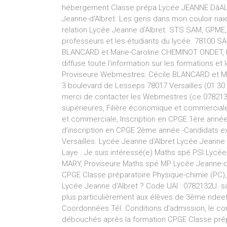
hébergement Classe prépa Lycée JEANNE DâALB
Jeanne-d'Albret. Les gens dans mon couloir riaie
relation Lycée Jeanne d'Albret. STS SAM, GPME,
professeurs et les étudiants du lycée. 78100 SA
BLANCARD et Marie-Caroline CHEMINOT ONDET, Pro
diffuse toute l'information sur les formations et
Proviseure Webmestres: Cécile BLANCARD et Mar
3 boulevard de Lesseps 78017 Versailles (01 30 
merci de contacter les Webmestres (ce.0782132u
supérieures, Filière économique et commerciale,
et commerciale, Inscription en CPGE 1ère anné
d’inscription en CPGE 2ème année -Candidats ex
Versailles. Lycée Jeanne d'Albret Lycée Jeanne 
Laye . Je suis intéressé(e) Maths spé PSI Lycée
MARY, Proviseure Maths spé MP Lycée Jeanne-d'A
CPGE Classe préparatoire Physique-chimie (PC),
Lycée Jeanne d'Albret ? Code UAI : 0782132U. 
plus particulièrement aux élèves de 3ème ndeet 
Coordonnées Tél. Conditions d'admission, le con
débouchés après la formation CPGE Classe prép