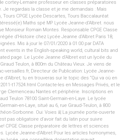
lde cortey-Lemaire professeur en classes préparatoires
e. Je regardais la classe et je me demandais : Mais
s, Tours CPGE Lycée Descartes, Tours Baccalauréat
 intéressé(e) Maths spé MP Lycée Jeanne-d'Albret. nous
nsi que Monsieur Romain Montes. Responsable CPGE Classe
égée d'Histoire chez Lycée Jeanne d'Albret Paris 18,
ignées. Mis à jour le 07/01/2020 à 01:00 par DATA
t events in the English-speaking world, cultural bits and
cated page. Le Lycée Jeanne d'Albret est un lycée du
e Giraud Teulon, à 800m du Château Vieux. Je viens de
-versailles.fr, Directeur de Publication: Lycée Jeanne-
e d'Albret, tu en trouveras sur le topic des "Qui va où en
on-2011-t17524.html Contacte-les en Messages Privés, et le
ge Clemenceau Nantes et périphérie. Inscriptions en
aud Teulon 78100 Saint-Germain-en-Laye. Le lycée
Germain-en-Laye, situé au 6, rue Giraud-Teulon, à 800
théon-Sorbonne. Oui: Voies â¦ La journée porte-ouverte
est pas obligatoire d’avoir fait du latin pour suivre
e! CPGE Classe préparatoire de lettres et sciences
. Lycée Jeanne-d'Albret Pour les articles homonymes,
 au lycée, une conseillère dorientation mavait