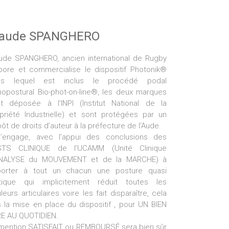
laude SPANGHERO
ude SPANGHERO, ancien international de Rugby
bore et commercialise le dispositif Photonik®
ns lequel est inclus le procédé podal
hopostural Bio-phot-on-line®, les deux marques
t déposée à l’INPI (Institut National de la
priété Industrielle) et sont protégées par un
ôt de droits d’auteur à la préfecture de l’Aude.
s’engage, avec l’appui des conclusions des
STS CLINIQUE de l’UCAMM (Unité Clinique
ANALYSE du MOUVEMENT et de la MARCHE) à
porter à tout un chacun une posture quasi
tique qui implicitement réduit toutes les
leurs articulaires voire les fait disparaître, cela
 la mise en place du dispositif , pour UN BIEN
E AU QUOTIDIEN.
mention SATISFAIT ou REMBOURSÉ sera bien sûr