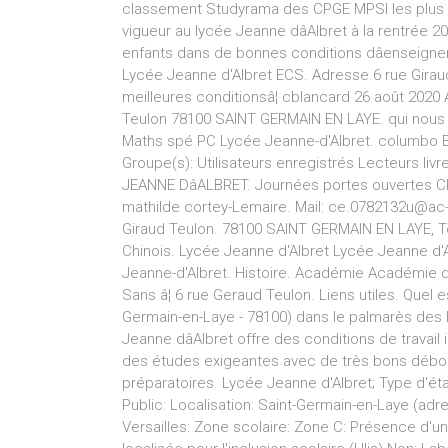
classement Studyrama des CPGE MPSI les plus d
vigueur au lycée Jeanne dâAlbret à la rentrée 20
enfants dans de bonnes conditions dâenseigneme
Lycée Jeanne d'Albret ECS. Adresse 6 rue Giraud
meilleures conditionsâ¦ cblancard 26 août 2020 
Teulon 78100 SAINT GERMAIN EN LAYE. qui nous a
Maths spé PC Lycée Jeanne-d'Albret. columbo Ex
Groupe(s): Utilisateurs enregistrés Lecteurs liv
JEANNE DâALBRET. Journées portes ouvertes Cla
mathilde cortey-Lemaire. Mail: ce.0782132u@ac-ver
Giraud Teulon. 78100 SAINT GERMAIN EN LAYE, Té
Chinois. Lycée Jeanne d'Albret Lycée Jeanne d'
Jeanne-d'Albret. Histoire. Académie Académie 
Sans â¦ 6 rue Geraud Teulon. Liens utiles. Quel
Germain-en-Laye - 78100) dans le palmarès des
Jeanne dâAlbret offre des conditions de travail
des études exigeantes avec de très bons débou
préparatoires. Lycée Jeanne d'Albret; Type d'ét
Public: Localisation: Saint-Germain-en-Laye (a
Versailles: Zone scolaire: Zone C: Présence d'un