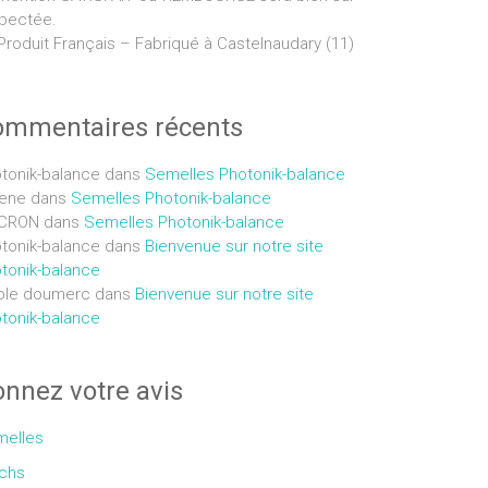
pectée.
Produit Français – Fabriqué à Castelnaudary (11)
ommentaires récents
tonik-balance
dans
Semelles Photonik-balance
ene
dans
Semelles Photonik-balance
CRON
dans
Semelles Photonik-balance
tonik-balance
dans
Bienvenue sur notre site
tonik-balance
ole doumerc
dans
Bienvenue sur notre site
tonik-balance
nnez votre avis
elles
chs