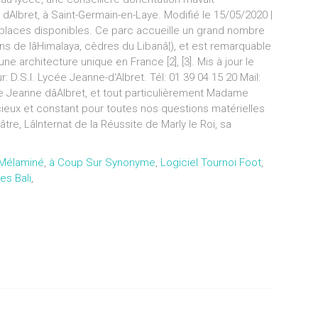
dAlbret, à Saint-Germain-en-Laye. Modifié le 15/05/2020 |
a places disponibles. Ce parc accueille un grand nombre
ns de lâHimalaya, cèdres du Libanâ¦), et est remarquable
'une architecture unique en France [2], [3]. Mis à jour le
D.S.I. Lycée Jeanne-d'Albret. Tél: 01 39 04 15 20 Mail:
e Jeanne dâAlbret, et tout particulièrement Madame
cieux et constant pour toutes nos questions matérielles
re, LâInternat de la Réussite de Marly le Roi, sa
 Mélaminé
,
à Coup Sur Synonyme
,
Logiciel Tournoi Foot
,
es Bali
,