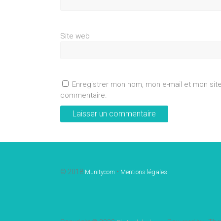
Site web
Enregistrer mon nom, mon e-mail et mon sit
commentaire.
© 2018
•
Munitycom
Mentions légales