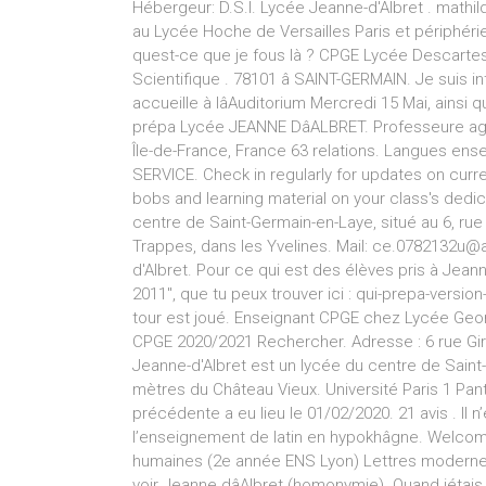
Hébergeur: D.S.I. Lycée Jeanne-d'Albret . mathi
au Lycée Hoche de Versailles Paris et périphéri
quest-ce que je fous là ? CPGE Lycée Descarte
Scientifique . 78101 â SAINT-GERMAIN. Je suis
accueille à lâAuditorium Mercredi 15 Mai, ai
prépa Lycée JEANNE DâALBRET. Professeure agr
Île-de-France, France 63 relations. Langues ense
SERVICE. Check in regularly for updates on curren
bobs and learning material on your class's dedi
centre de Saint-Germain-en-Laye, situé au 6, ru
Trappes, dans les Yvelines. Mail: ce.0782132u@ac
d'Albret. Pour ce qui est des élèves pris à Jeann
2011", que tu peux trouver ici : qui-prepa-versi
tour est joué. Enseignant CPGE chez Lycée Geor
CPGE 2020/2021 Rechercher. Adresse : 6 rue Gir
Jeanne-d'Albret est un lycée du centre de Saint-
mètres du Château Vieux. Université Paris 1 Pan
précédente a eu lieu le 01/02/2020. 21 avis . Il n’
l’enseignement de latin en hypokhâgne. Welcom
humaines (2e année ENS Lyon) Lettres modernes
voir Jeanne dâAlbret (homonymie). Quand jétais