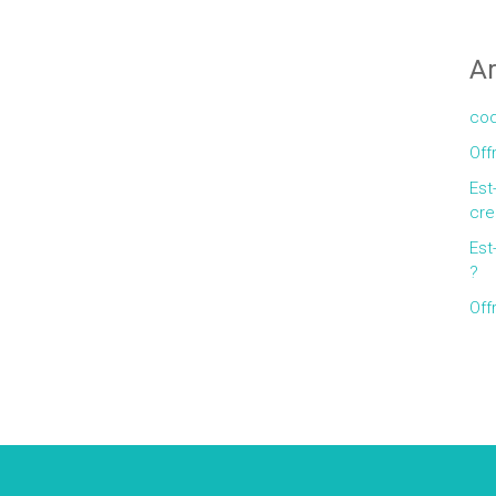
Ar
coq
Off
Est
cre
Est
?
Off
Gallery