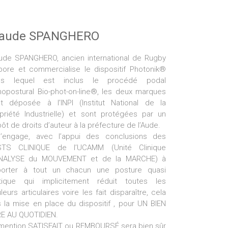
laude SPANGHERO
ude SPANGHERO, ancien international de Rugby
bore et commercialise le dispositif Photonik®
ns lequel est inclus le procédé podal
hopostural Bio-phot-on-line®, les deux marques
t déposée à l’INPI (Institut National de la
priété Industrielle) et sont protégées par un
ôt de droits d’auteur à la préfecture de l’Aude.
s’engage, avec l’appui des conclusions des
STS CLINIQUE de l’UCAMM (Unité Clinique
ANALYSE du MOUVEMENT et de la MARCHE) à
porter à tout un chacun une posture quasi
tique qui implicitement réduit toutes les
leurs articulaires voire les fait disparaître, cela
 la mise en place du dispositif , pour UN BIEN
E AU QUOTIDIEN.
mention SATISFAIT ou REMBOURSÉ sera bien sûr