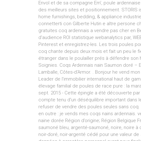
Envol et de sa compagne Em’, poule ardennais
des meilleurs sites et positionnement. STORIS is 
home furnishings, bedding, & appliance industrie
connetterti con Gilberte Hutin e altre persone
gratuites coq ardennais a vendre pas cher en 
d'audience ROI statistique webanalytics par, 
Pinterest et enregistrez-les. Les trois poules p
coq chante depuis deux mois et fait un peu le f
étranger dans le poulailler prés à défendre son 
Soignies. Coqs Ardennais nain Saumon doré – Easy
Lamballe, Côtes-d'Armor. . Bonjour he vend mon 
Leader de l'immobilier international haut de g
élevage familial de poules de race pure : la mar
sept. 2015 - Cette épingle a été découverte pa
compte tenu d'un déséquilibre important dans 
refuser de vendre des poules seules sans coq. i
en outre : je vends mes coqs nains ardennais. v
naine dorée Région d’origine; Région Belgique 
saumoné bleu, argenté-saumoné, noire, noire à c
noir-doré, noir-argenté cédé pour une valeur d