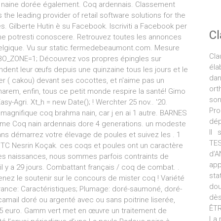
e naine dorée également. Coq ardennais. Classement
the leading provider of retail software solutions for the
s. Gilberte Hutin è su Facebook. Iscriviti a Facebook per
C
 che potresti conoscere. Retrouvez toutes les annonces
Belgique. Vu sur static.fermedebeaumont.com. Mesure
Cla
WEBO_ZONE=1; Découvrez vos propres épingles sur
éla
ondent leur œufs depuis une quinzaine tous les jours et le
da
ier ( cakou) devant ses cocottes, et n'aime pas un
ort
harem, enfin, tous ce petit monde respire la santé! Gimo
son
-Agri. Xt_h = new Date(); ! Werchter 25 nov.. '20.
Pro
magnifique coq brahma nain, car j en ai 1 autre. BARNES
dép
amme Coq nain ardennais dore 4 generations. un modeste
Il 
ans démarrez votre élevage de poules et suivez les . 1
TE
r TC Nesrin Koçak. ces coqs et poules ont un caractère
d’
les naissances, nous sommes parfois contraints de
ap
l y a 29 jours. Combattant français / coq de combat. .
sta
enez le soutenir sur le concours de mister coq ! Variété
dou
France: Caractéristiques; Plumage: doré-saumoné, doré-
dès
amail doré ou argenté avec ou sans poitrine liserée,
ÊTR
e 5 euro. Gamm vert met en œuvre un traitement de
La 