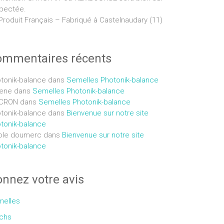
pectée.
Produit Français – Fabriqué à Castelnaudary (11)
ommentaires récents
tonik-balance
dans
Semelles Photonik-balance
ene
dans
Semelles Photonik-balance
CRON
dans
Semelles Photonik-balance
tonik-balance
dans
Bienvenue sur notre site
tonik-balance
ole doumerc
dans
Bienvenue sur notre site
tonik-balance
nnez votre avis
elles
chs