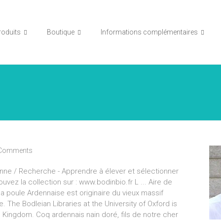
roduits
Boutique
Informations complémentaires
Comments
ne / Recherche - Apprendre à élever et sélectionner
ez la collection sur : www.bodinbio.fr L ... Aire de
a poule Ardennaise est originaire du vieux massif
e. The Bodleian Libraries at the University of Oxford is
ed Kingdom. Coq ardennais nain doré, fils de notre cher