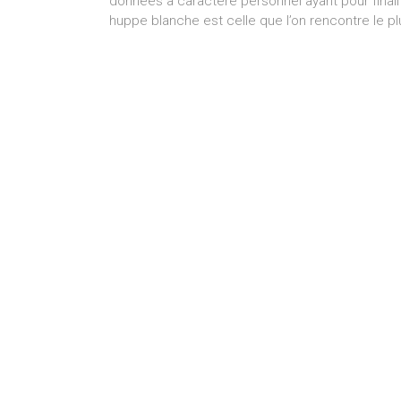
données à caractère personnel ayant pour finali
huppe blanche est celle que l’on rencontre le pl