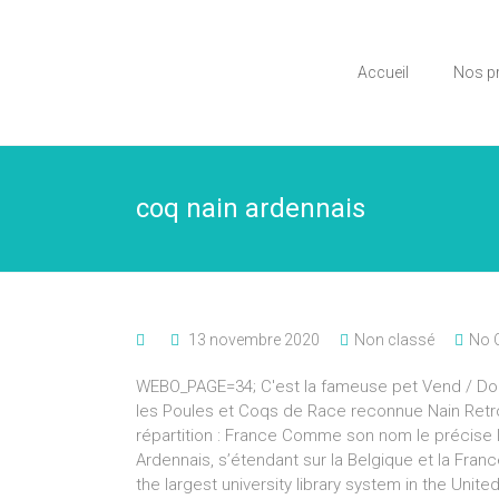
Accueil
Nos p
coq nain ardennais
13 novembre 2020
Non classé
No 
WEBO_PAGE=34; C'est la fameuse pet Vend / Don
les Poules et Coqs de Race reconnue Nain Retrouv
répartition : France Comme son nom le précise l
Ardennais, s’étendant sur la Belgique et la Franc
the largest university library system in the Unit