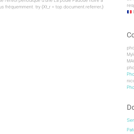
té l’envoi périodique d’une La poule Padoue noire à
res
us fréquemment. try {Xt_r = top.document.referrer;}
C
pho
Myl
MA
pho
Pho
nic
Pho
Do
Sem
Pat