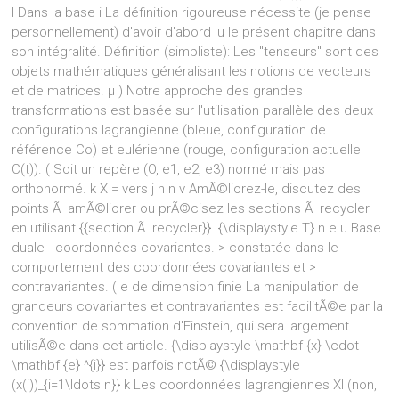
l Dans la base i La définition rigoureuse nécessite (je pense
personnellement) d'avoir d'abord lu le présent chapitre dans
son intégralité. Définition (simpliste): Les "tenseurs" sont des
objets mathématiques généralisant les notions de vecteurs
et de matrices. μ ) Notre approche des grandes
transformations est basée sur l'utilisation parallèle des deux
configurations lagrangienne (bleue, configuration de
référence Co) et eulérienne (rouge, configuration actuelle
C(t)). ( Soit un repère (O, e1, e2, e3) normé mais pas
orthonormé. k X = vers j n n ν AmÃ©liorez-le, discutez des
points Ã amÃ©liorer ou prÃ©cisez les sections Ã recycler
en utilisant {{section Ã recycler}}. {\displaystyle T} n e u Base
duale - coordonnées covariantes. > constatée dans le
comportement des coordonnées covariantes et >
contravariantes. ( e de dimension finie La manipulation de
grandeurs covariantes et contravariantes est facilitÃ©e par la
convention de sommation d'Einstein, qui sera largement
utilisÃ©e dans cet article. {\displaystyle \mathbf {x} \cdot
\mathbf {e} ^{i}} est parfois notÃ© {\displaystyle
(x(i))_{i=1\ldots n}} k Les coordonnées lagrangiennes XI (non,