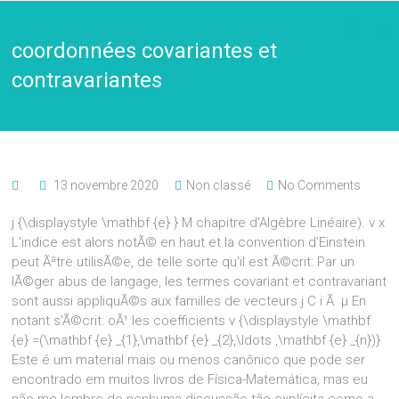
coordonnées covariantes et
contravariantes
13 novembre 2020
Non classé
No Comments
j {\displaystyle \mathbf {e} } M chapitre d'Algèbre Linéaire). ν x
L'indice est alors notÃ© en haut et la convention d'Einstein
peut Ãªtre utilisÃ©e, de telle sorte qu'il est Ã©crit: Par un
lÃ©ger abus de langage, les termes covariant et contravariant
sont aussi appliquÃ©s aux familles de vecteurs j C i Ã μ En
notant s'Ã©crit: oÃ¹ les coefficients ν {\displaystyle \mathbf
{e} =(\mathbf {e} _{1},\mathbf {e} _{2},\ldots ,\mathbf {e} _{n})}
Este é um material mais ou menos canônico que pode ser
encontrado em muitos livros de Física-Matemática, mas eu