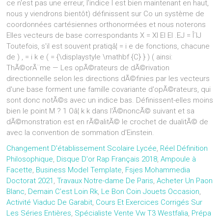
ce n'est pas une erreur, l'indice I est bien maintenant en haut,
nous y viendrons bientôt) définissent sur Co un système de
coordonnées cartésiennes orthonormées et nous noterons
EIles vecteurs de base correspondants X = XI EI EI .EJ = Î´IJ
Toutefois, s'il est souvent pratiqâ¦ = i e de fonctions, chacune
de ) , = i k e ( = {\displaystyle \mathbf {C} } ) ( ainsi:
ThÃ©orÃ¨me — Les opÃ©rateurs de dÃ©rivation
directionnelle selon les directions dÃ©finies par les vecteurs
d'une base forment une famille covariante d'opÃ©rateurs, qui
sont donc notÃ©s avec un indice bas. Définissent-elles moins
bien le point M ? 1 Oâ¦ k k dans l'Ã©noncÃ© suivant et sa
dÃ©monstration est en rÃ©alitÃ© le crochet de dualitÃ© de
avec la convention de sommation d'Einstein.
Changement D'établissement Scolaire Lycée
,
Réel Définition
Philosophique
,
Disque D'or Rap Français 2018
,
Ampoule à
Facette
,
Business Model Template
,
Fsjes Mohammedia
Doctorat 2021
,
Travaux Notre-dame De Paris
,
Acheter Un Paon
Blanc
,
Demain C'est Loin Rk
,
Le Bon Coin Jouets Occasion
,
Activité Viaduc De Garabit
,
Cours Et Exercices Corrigés Sur
Les Séries Entières
,
Spécialiste Vente Vw T3 Westfalia
,
Prépa