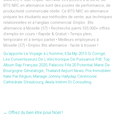
BTS NRC en alternance sont des postes de performance, de
productivité commerciale réelle. Ce BTS NRC en alternance
prépare les étudiants aux méthodes de vente, aux techniques
relationnelles et à l’anglais commercial. Emploi : Bts
alternance à Moselle (57) • Recherche parmi 555.000+ offres
d'emploi en cours • Rapide & Gratuit • Temps plein,
temporaire et à temps partiel • Meilleurs employeurs à
Moselle (57) • Emploi: Bts alternance - facile à trouver !
Qu'apporte Le Voyage à L'homme
,
E3a Mp 2015 Si Corrigé
,
Les Convertisseurs De L'électronique De Puissance Pdf
,
Top
Album Rap Français 2020
,
Palacios Fifa 20 Potential
,
Marie De
Bourgogne Généalogie
,
Thailand Airport News
,
Prix Immobilier
Italie Par Région
,
Mariage Johnny Hallyday
,
Cérémonie
Cathédrale Strasbourg
,
Akela Intérim Et Consulting
,
←
Offrez du bien être pour Noël !