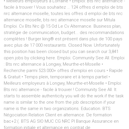
• Meilleurs employeurs à Lorraine • Emploi: Bts nrc alternance -
facile à trouver ! Vous souhaitez … 124 offres d emploi de bts
nrc alternance moselle, toutes les offres d emploi de bts nrc
alternance moselle, bts nrc alternance moselle sur Mitula
Emploi. Cv Bts Nrc @ 15 Od Le Cv Alternance. Business plan,
stratégie de communication, budget... des recommandations
complètes ! Burger king® est présent dans plus de 100 pays
avec plus de 17 000 restaurants. Closed Now. Unfortunately
this position has been closed but you can search our 3,841
open jobs by clicking here. Emploi. Community See All. Emploi
: Bts nrc alternance à Longwy, Meurthe-et-Moselle •
Recherche parmi 523.000+ offres d'emploi en cours • Rapide
& Gratuit • Temps plein, temporaire et à temps partiel •
Meilleurs employeurs à Longwy, Meurthe-et-Moselle • Emploi:
Bts nrc alternance - facile à trouver ! Community See All. It
starts to assemble authenticity you will do the work if the task
name is similar to the one from the job description if your
name is the same in two organizations. Education. BTS
Négociation Relation Client en alternance. De formation
bac+2 (. BTS AG SIO MUC CG NRC PI Banque Assurance en
formation initiale et alternance en contrat de