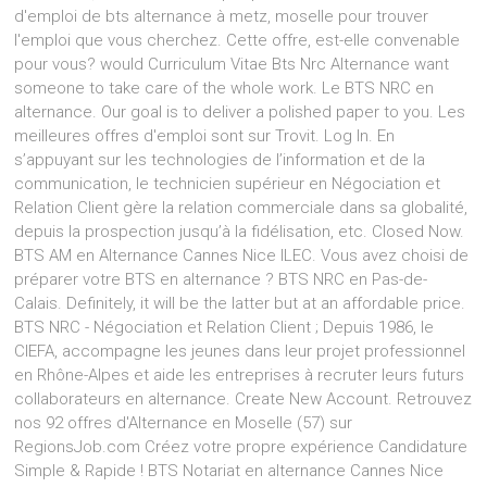
d'emploi de bts alternance à metz, moselle pour trouver
l'emploi que vous cherchez. Cette offre, est-elle convenable
pour vous? would Curriculum Vitae Bts Nrc Alternance want
someone to take care of the whole work. Le BTS NRC en
alternance. Our goal is to deliver a polished paper to you. Les
meilleures offres d'emploi sont sur Trovit. Log In. En
s’appuyant sur les technologies de l’information et de la
communication, le technicien supérieur en Négociation et
Relation Client gère la relation commerciale dans sa globalité,
depuis la prospection jusqu’à la fidélisation, etc. Closed Now.
BTS AM en Alternance Cannes Nice ILEC. Vous avez choisi de
préparer votre BTS en alternance ? BTS NRC en Pas-de-
Calais. Definitely, it will be the latter but at an affordable price.
BTS NRC - Négociation et Relation Client ; Depuis 1986, le
CIEFA, accompagne les jeunes dans leur projet professionnel
en Rhône-Alpes et aide les entreprises à recruter leurs futurs
collaborateurs en alternance. Create New Account. Retrouvez
nos 92 offres d'Alternance en Moselle (57) sur
RegionsJob.com Créez votre propre expérience Candidature
Simple & Rapide ! BTS Notariat en alternance Cannes Nice