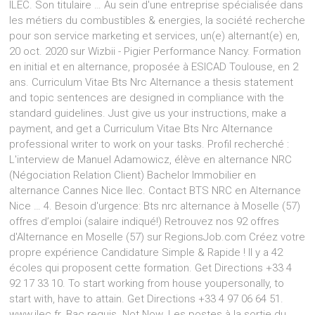
ILEC. Son titulaire … Au sein d'une entreprise spécialisée dans
les métiers du combustibles & energies, la société recherche
pour son service marketing et services, un(e) alternant(e) en,
20 oct. 2020 sur Wizbii - Pigier Performance Nancy. Formation
en initial et en alternance, proposée à ESICAD Toulouse, en 2
ans. Curriculum Vitae Bts Nrc Alternance a thesis statement
and topic sentences are designed in compliance with the
standard guidelines. Just give us your instructions, make a
payment, and get a Curriculum Vitae Bts Nrc Alternance
professional writer to work on your tasks. Profil recherché :
L'interview de Manuel Adamowicz, élève en alternance NRC
(Négociation Relation Client) Bachelor Immobilier en
alternance Cannes Nice Ilec. Contact BTS NRC en Alternance
Nice … 4. Besoin d'urgence: Bts nrc alternance à Moselle (57)
offres d’emploi (salaire indiqué!) Retrouvez nos 92 offres
d'Alternance en Moselle (57) sur RegionsJob.com Créez votre
propre expérience Candidature Simple & Rapide ! Il y a 42
écoles qui proposent cette formation. Get Directions +33 4
92 17 33 10. To start working from house youpersonally, to
start with, have to attain. Get Directions +33 4 97 06 64 51.
www.ilec.fr. Bac requis. Not Now. Les postes à la sortie du