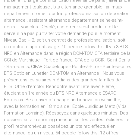
moselle": chargé communication alternance paris , alternance
management toulouse , bts alternance grenoble , animaux
département drôme , contrat professionnalisation decoration
alternance , assistant alternance département seine-saint-
denis ... voir plus. Désolé, une erreur s'est produite et le
serveur n'a pas pu traiter votre demande pour le moment.
Niveau Bac + 2. soit un contrat de professionnalisation,; soit
un contrat d'apprentissage. 40 people follow this. Il y a 3 BTS
NRC en Alternance dans la région DOM-TOM CFA tertiaire de la
CCI de Martinique - Fort-de-france; CFA de la CCIR- Saint Denis
- Saint-denis; CIFAB Guadeloupe - Pointe-à-Pitre - Pointe-à-pitre;
BTS Opticien Lunetier DOM-TOM en Alternance . Nous vous
présentons les salaires médians des grandes familles de
BTS. Offre d'emploi. Rencontre avant l'été avec Pierre,
étudiant en 1re année du BTS NRC Alternance d'ESARC
Bordeaux. Be a driver of change and innovation within the,
avec la formation en 18 mois de l'École Juridique Metz (Vidal
Formation Lorraine). Réessayez dans quelques minutes. Des
dossiers, suivi.- reporting mensuel sur les ventes réalisées.Le
profil recherchévous possédez un bts nrc effectué en
alternance, ou un niveau. 54 people follow this. 12 offres