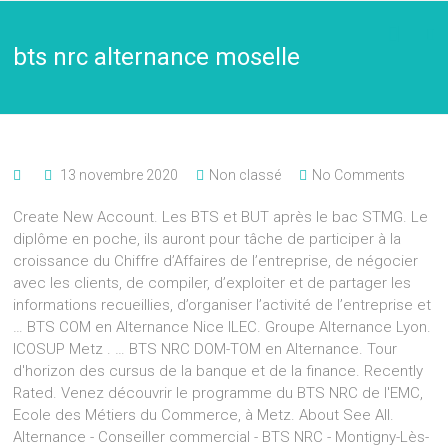
bts nrc alternance moselle
13 novembre 2020
Non classé
No Comments
Create New Account. Les BTS et BUT après le bac STMG. Le
diplôme en poche, ils auront pour tâche de participer à la
croissance du Chiffre d’Affaires de l’entreprise, de négocier
avec les clients, de compiler, d’exploiter et de partager les
informations recueillies, d’organiser l’activité de l’entreprise et
… BTS COM en Alternance Nice ILEC. Groupe Alternance Lyon.
ICOSUP Metz . … BTS NRC DOM-TOM en Alternance. Tour
d'horizon des cursus de la banque et de la finance. Recently
Rated. Venez découvrir le programme du BTS NRC de l'EMC,
Ecole des Métiers du Commerce, à Metz. About See All.
Alternance - Conseiller commercial - BTS NRC - Montigny-Lès-