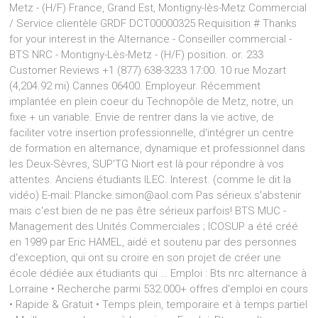
Metz - (H/F) France, Grand Est, Montigny-lès-Metz Commercial
/ Service clientèle GRDF DCT00000325 Requisition # Thanks
for your interest in the Alternance - Conseiller commercial -
BTS NRC - Montigny-Lès-Metz - (H/F) position. or. 233
Customer Reviews +1 (877) 638-3233 17:00. 10 rue Mozart
(4,204.92 mi) Cannes 06400. Employeur. Récemment
implantée en plein coeur du Technopôle de Metz, notre, un
fixe + un variable. Envie de rentrer dans la vie active, de
faciliter votre insertion professionnelle, d'intégrer un centre
de formation en alternance, dynamique et professionnel dans
les Deux-Sèvres, SUP'TG Niort est là pour répondre à vos
attentes. Anciens étudiants ILEC. Interest. (comme le dit la
vidéo) E-mail: Plancke.simon@aol.com Pas sérieux s'abstenir
mais c'est bien de ne pas être sérieux parfois! BTS MUC -
Management des Unités Commerciales ; ICOSUP a été créé
en 1989 par Eric HAMEL, aidé et soutenu par des personnes
d'exception, qui ont su croire en son projet de créer une
école dédiée aux étudiants qui … Emploi : Bts nrc alternance à
Lorraine • Recherche parmi 532.000+ offres d'emploi en cours
• Rapide & Gratuit • Temps plein, temporaire et à temps partiel