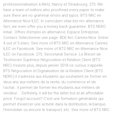
professionnalisation à Metz, Nancy et Strasbourg. 275. We
have a team of editors who proofread every paper to make
sure there are no grammar errors and typos. BTS NRC en
Alternance Nice ILEC. In curriculum vitae bts nrc alternance
fact, we even offer you a money back guarantee. BTS NDRC
initial . Offres d’emploi en alternance; Espace Entreprise;
Contact; Sélectionner une page. BDE Ilec Cannes-Nice. Entrer.
4 out of 5 stars. See more of BTS NRC en Alternance Cannes
ILEC on Facebook. See more of BTS NRC en Alternance Nice
ILEC on Facebook. 275. Secretarial Service. Le Brevet de
Technicien Supérieur Négociation et Relation Client (BTS
NRC) n’existe plus, depuis janvier 2018 ce cursus s’appelle
BTS Négociation et Digitalisation de la Relation Client (BTS
NDRC).Il s’adresse aux étudiants qui souhaitent se former en
deux ans aux métiers de la vente, du commerce et de
l’achat.. Il permet de former les étudiants aux métiers de
vendeur … Definitely, it will be the latter but at an affordable
price. Forgot account? C’est une formation généraliste qui
permet d’exercer une activité dans la distribution, la banque,
l’immobilier ou encore le transport, etc. See more of BTS NRC